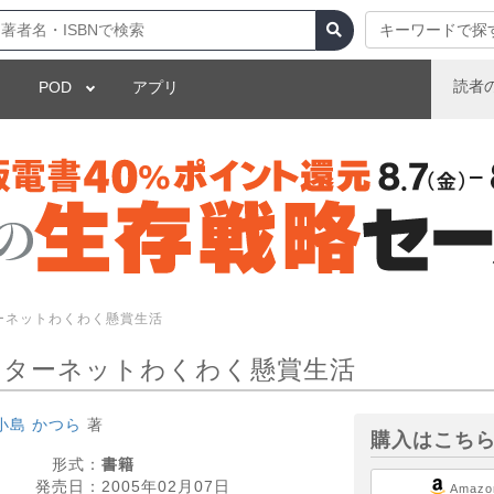
キーワードで探
読者
POD
アプリ
ーネットわくわく懸賞生活
ンターネットわくわく懸賞生活
小島 かつら
著
購入はこち
形式：
書籍
発売日：
2005年02月07日
Amazo