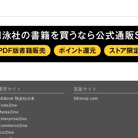
運営サイト
直販サイト
SEBook 翔泳社の本
SEshop.com
CodeZine
MarkeZine
EnterpriseZine
CommerceZine
iz/Zine