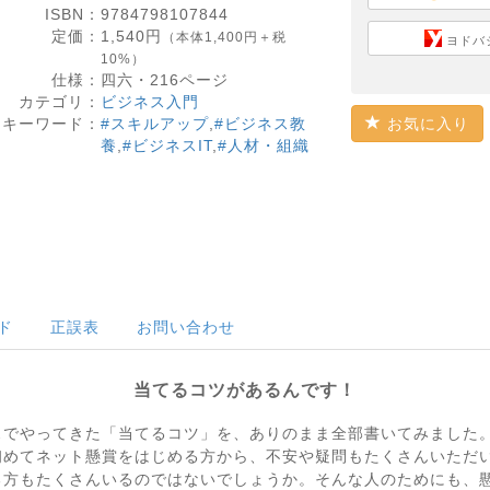
ISBN：
9784798107844
定価：
1,540
円
（本体1,400円＋税
ヨドバ
10%）
仕様：
四六・
216
ページ
カテゴリ：
ビジネス入門
キーワード：
#スキルアップ
,
#ビジネス教
お気に入り
養
,
#ビジネスIT
,
#人材・組織
ド
正誤表
お問い合わせ
当てるコツがあるんです！
スでやってきた「当てるコツ」を、ありのまま全部書いてみました
初めてネット懸賞をはじめる方から、不安や疑問もたくさんいただ
る方もたくさんいるのではないでしょうか。そんな人のためにも、