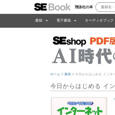
翔泳社の本
書籍
電子書籍
オーディオブック
ホーム >
書籍 >
今日からはじめる インタ
今日からはじめる イ