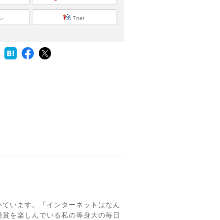
シ
7net
。
いています。「インターネットはなん
懸賞を楽しんでいる私の等身大の毎日