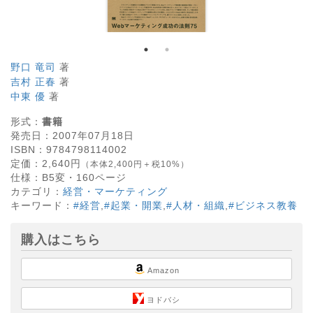
野口 竜司
著
吉村 正春
著
中東 優
著
形式：
書籍
発売日：
2007年07月18日
ISBN：
9784798114002
定価：
2,640
円
（本体2,400円＋税10%）
仕様：
B5変・
160
ページ
カテゴリ：
経営・マーケティング
キーワード：
#経営
,
#起業・開業
,
#人材・組織
,
#ビジネス教養
購入はこちら
Amazon
ヨドバシ