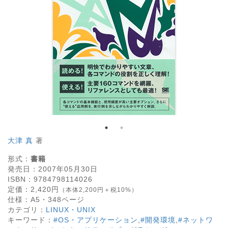
大津 真
著
形式：
書籍
発売日：
2007年05月30日
ISBN：
9784798114026
定価：
2,420
円
（本体2,200円＋税10%）
仕様：
A5・
348
ページ
カテゴリ：
LINUX・UNIX
キーワード：
#OS・アプリケーション
,
#開発環境
,
#ネットワ