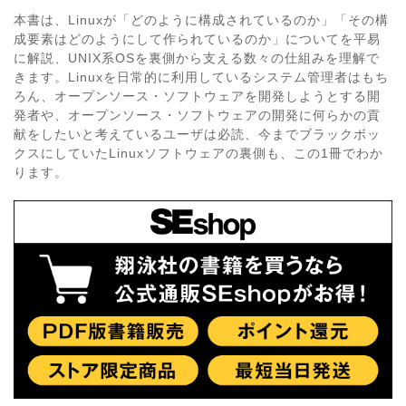
本書は、Linuxが「どのように構成されているのか」「その構
成要素はどのようにして作られているのか」についてを平易
に解説、UNIX系OSを裏側から支える数々の仕組みを理解で
きます。Linuxを日常的に利用しているシステム管理者はもち
ろん、オープンソース・ソフトウェアを開発しようとする開
発者や、オープンソース・ソフトウェアの開発に何らかの貢
献をしたいと考えているユーザは必読、今までブラックボッ
クスにしていたLinuxソフトウェアの裏側も、この1冊でわか
ります。