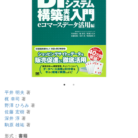
平井 明夫
著
梶 幸司
著
野澤 ひろみ
著
佐藤 宏樹
著
深井 淳
著
駒原 雄祐
著
形式：
書籍