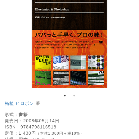
柘植 ヒロポン
著
形式：
書籍
発売日：
2008年05月14日
ISBN：
9784798116518
定価：
1,430
円
（本体1,300円＋税10%）