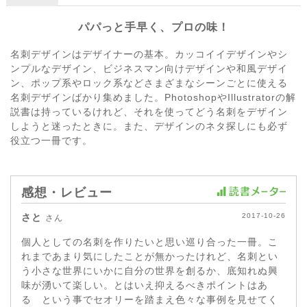
パパっと手早く、プロの味！
名刺デザインはデザイナーの基本。カッコイイデザインやシ
ンプルなデザイン、ビジネスマン向けデザインや和風デザイ
ン、ポップ系やロック系などさまざまなシーンごとに使える
名刺デザインばかり集めました。PhotoshopやIllustratorの解
説書は持っているけれど、それを使ってどう名刺をデザイン
しようと迷ったときに。また、デザインのネタ探しにも必ず
役立つ一冊です。
感想・レビュー
さと
2017-10-26
さん
個人としての名刺を作りたいと思い巡り合った一冊。こ
れまであまり気にしたことが無かったけれど、名刺とい
う小さな世界にいかに自分の世界を創るか、底知れぬ興
味が湧いて楽しい。とはいえ抑えるべきポイントはあ
る という事でセオリーを踏まえ色々な事例を見せてく