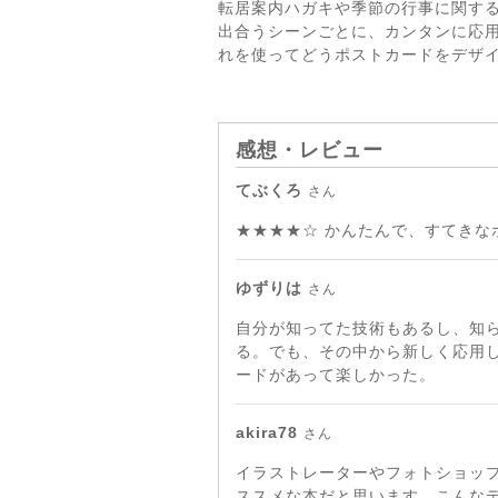
転居案内ハガキや季節の行事に関す
出合うシーンごとに、カンタンに応用でき
れを使ってどうポストカードをデザ
感想・レビュー
てぶくろ
さん
★★★★☆ かんたんで、すてき
ゆずりは
さん
自分が知ってた技術もあるし、知
る。でも、その中から新しく応用
ードがあって楽しかった。
akira78
さん
イラストレーターやフォトショッ
ススメな本だと思います。こんな