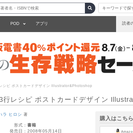
キーワードで探
読者
POD
アプリ
 ポストカードデザイン Illustrator&Photoshop
シピ ポストカードデザイン Illustrator
ハラ ヒロシ
著
購入はこち
形式：
書籍
発売日：
2008年05月14日
Amazo