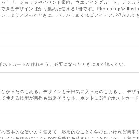
るカード、ショップやイベント案内、ウエディングカード、デジカ
るデザインばかり集めた使える1冊です。PhotoshopやIllust
インしようと迷ったときに、パラパラめくればアイデアが浮かんで
なポストカードが作れそう。必要になったときにまた読みたい。
らなかったのもある。デザインも全部気に入ったのもあるし、デザ
して使える技術が習得も出来そうな本。ホントに3行でポストカー
プの基本的な使い方を覚えて、応用的なことを学びたいけれど簡単
デザインを作るにはどんな作業手順を踏めばよいかなどが、丁寧に