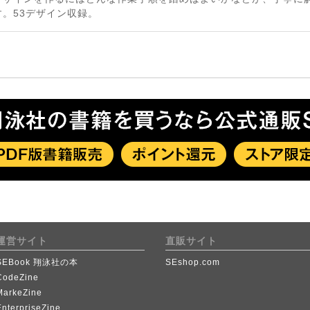
。53デザイン収録。
運営サイト
直販サイト
SEBook 翔泳社の本
SEshop.com
CodeZine
MarkeZine
EnterpriseZine