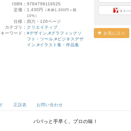
ISBN：
9784798116525
定価：
1,430
円
（本体1,300円＋税
ヨドバ
10%）
仕様：
四六・
120
ページ
カテゴリ：
クリエイティブ
キーワード：
#デザイン
,
#グラフィックソ
お気に入り
フト・ツール
,
#ビジネスデザ
イン
,
#イラスト集・作品集
ド
正誤表
お問い合わせ
パパっと手早く、プロの味！