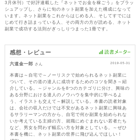
3月休刊）で好評連載した『ネットでお金を稼ごう』をブラッ
シュアップし、さらに旬のネット副業を加えた構成になって
います。ネット副業をこれからはじめる人、そしてすでには
じめて行き詰まっている人、その両方の方が読める、ネット
副業で成功する法則がぎっしりつまった1冊です。
感想・レビュー
六道金一郎
2019-05-31
さん
本書は～自宅で～ノーリスクで始められるネット副業に
ついて、その道の達人に成功するためのコツを聞き～紹
介している。～ジャンルを8つのカテゴリに分け、興味の
ある分野における達人のノウハウを集中的に学べるよ
う、イラストも交えて～解説している。本書の読者対象
は、会社の収入だけでは不安があるネット副業に興味あ
るサラリーマンの方から、自宅で何か副業を始められな
いか考えている主婦の方、就職にめぐまれない若者たち
など、男女を問わず幅広い方を対象としている。～ぜひ
本書を機に、ネット副業の世界に飛び込んでほしい！