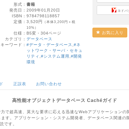
形式：
書籍
発売日：
2009年01月20日
ヨドバ
ISBN：
9784798118857
定価：
3,520
円
（本体3,200円＋税
10%）
お気に入り
仕様：
B5変・
304
ページ
カテゴリ：
データベース
キーワード：
#データ・データベース
,
#ネ
ットワーク・サーバ・セキュ
リティ
,
#システム運用
,
#開発
環境
ド
正誤表
お問い合わせ
高性能オブジェクトデータベース Cachéガイド
力で超高速、莫大な要求に応える迅速なWebアプリケーションの開発
説します。アプリケーション・システム開発者、データベース関連の開
読です。