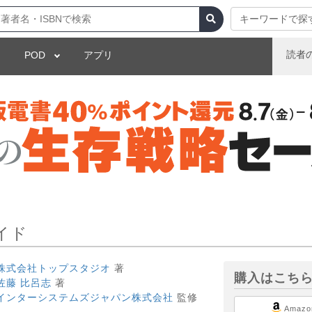
キーワードで探
読者
POD
アプリ
ド
イド
株式会社トップスタジオ
著
購入はこち
佐藤 比呂志
著
インターシステムズジャパン株式会社
監修
Amazo