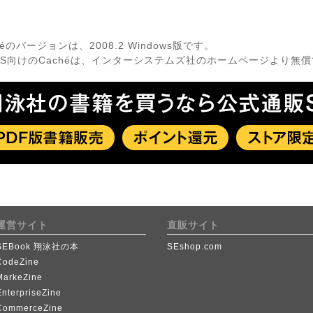
́のバージョンは、2008.2 Windows版です。
S向けのCachéは、インターシステムズ社のホームページより無
運営サイト
直販サイト
SEBook 翔泳社の本
SEshop.com
CodeZine
MarkeZine
EnterpriseZine
CommerceZine