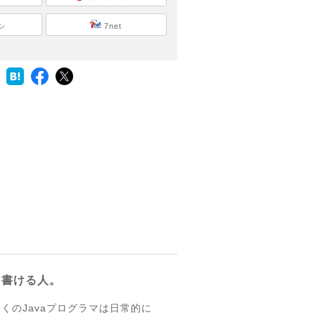
シ
7net
を書ける人。
多くのJavaプログラマは日常的に