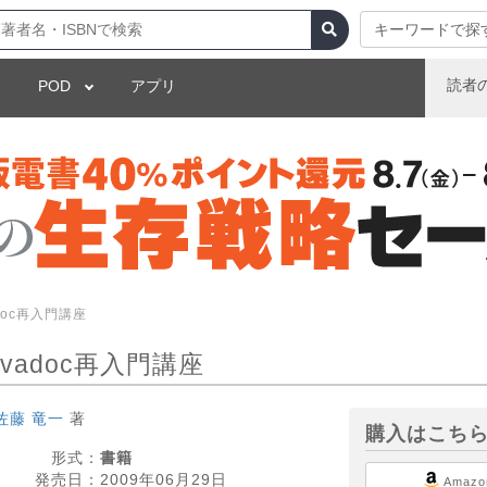
キーワードで探
読者
POD
アプリ
doc再入門講座
adoc再入門講座
佐藤 竜一
著
購入はこち
形式：
書籍
発売日：
2009年06月29日
Amazo