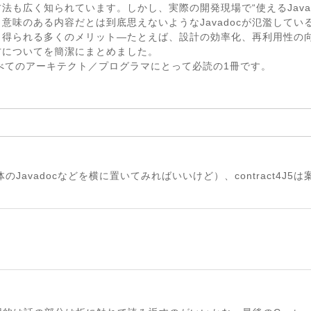
述方法も広く知られています。しかし、実際の開発現場で“使えるJava
意味のある内容だとは到底思えないようなJavadocが氾濫してい
cから得られる多くのメリット―たとえば、設計の効率化、再利用性
方についてを簡潔にまとめました。
すべてのアーキテクト／プログラマにとって必読の1冊です。
Javadocなどを横に置いてみればいいけど）、contract4J5は