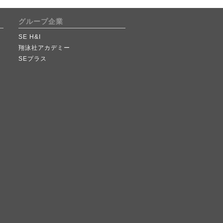
グループ企業
SE H&I
翔泳社アカデミー
SEプラス