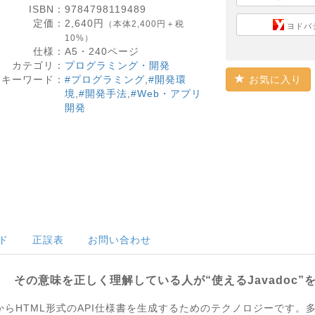
ISBN：
9784798119489
定価：
2,640
円
（本体2,400円＋税
ヨドバ
10%）
仕様：
A5・
240
ページ
カテゴリ：
プログラミング・開発
キーワード：
#プログラミング
,
#開発環
お気に入り
境
,
#開発手法
,
#Web・アプリ
開発
ド
正誤表
お問い合わせ
その意味を正しく理解している人が“使えるJavadoc”
ードからHTML形式のAPI仕様書を生成するためのテクノロジーです。