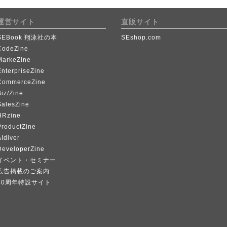
運営サイト
直販サイト
SEBook 翔泳社の本
SEshop.com
CodeZine
MarkeZine
EnterpriseZine
CommerceZine
iz/Zine
SalesZine
HRzine
ProductZine
Idiver
DeveloperZine
イベント・セミナー
広告掲載のご案内
40周年特設サイト