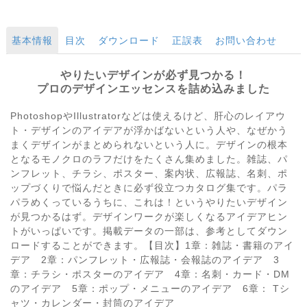
基本情報
目次
ダウンロード
正誤表
お問い合わせ
やりたいデザインが必ず見つかる！
プロのデザインエッセンスを詰め込みました
PhotoshopやIllustratorなどは使えるけど、肝心のレイアウ
ト・デザインのアイデアが浮かばないという人や、なぜかう
まくデザインがまとめられないという人に。デザインの根本
となるモノクロのラフだけをたくさん集めました。雑誌、パ
ンフレット、チラシ、ポスター、案内状、広報誌、名刺、ポ
ップづくりで悩んだときに必ず役立つカタログ集です。パラ
パラめくっているうちに、これは！というやりたいデザイン
が見つかるはず。デザインワークが楽しくなるアイデアヒン
トがいっぱいです。掲載データの一部は、参考としてダウン
ロードすることができます。【目次】1章：雑誌・書籍のアイ
デア 2章：パンフレット・広報誌・会報誌のアイデア 3
章：チラシ・ポスターのアイデア 4章：名刺・カード・DM
のアイデア 5章：ポップ・メニューのアイデア 6章： Tシ
ャツ・カレンダー・封筒のアイデア