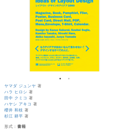
ヤマダ ジュンヤ
著
ハラ ヒロシ
著
田中 クミコ
著
ハヤシ アキコ
著
櫻井 和枝
著
杉江 耕平
著
形式：
書籍