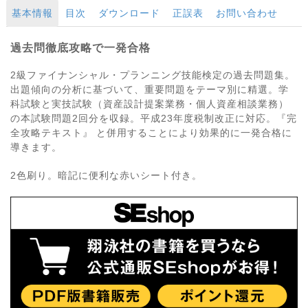
基本情報
目次
ダウンロード
正誤表
お問い合わせ
過去問徹底攻略で一発合格
2級ファイナンシャル・プランニング技能検定の過去問題集。
出題傾向の分析に基づいて、重要問題をテーマ別に精選。学
科試験と実技試験（資産設計提案業務・個人資産相談業務）
の本試験問題2回分を収録。平成23年度税制改正に対応。『完
全攻略テキスト』 と併用することにより効果的に一発合格に
導きます。
2色刷り。暗記に便利な赤いシート付き。