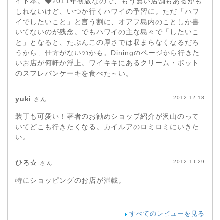
イド本。◆2011年初版なので、もう無い店舗もあるかも
しれないけど、いつか行くハワイの予習に。ただ「ハワ
イでしたいこと」と言う割に、オアフ島内のことしか書
いてないのが残念。でもハワイの主な島々で「したいこ
と」となると、たぶんこの厚さでは収まらなくなるだろ
うから、仕方がないのかも。Diningのページから行きた
いお店が何軒か浮上。ワイキキにあるクリーム・ポット
のスフレパンケーキを食べた～い。
yuki
2012-12-18
さん
装丁も可愛い！著者のお勧めショップ紹介が沢山のって
いてどこも行きたくなる。カイルアのロミロミにいきた
い。
ひろ☆
2012-10-29
さん
特にショッピングのお店が満載。
すべてのレビューを見る