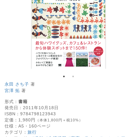
永田 さち子
著
宮澤 拓
著
形式：
書籍
発売日：
2011年10月18日
ISBN：
9784798123943
定価：
1,980
円
（本体1,800円＋税10%）
仕様：
A5・
160
ページ
カテゴリ：
旅行