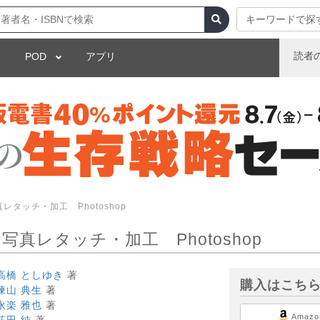
キーワードで探
読者
POD
アプリ
タッチ・加工 Photoshop
真レタッチ・加工 Photoshop
高橋 としゆき
著
購入はこち
諫山 典生
著
永楽 雅也
著
Amazo