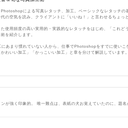
Photoshopによる写真レタッチ、加工。ベーシックなレタッチ
時代の空気を読み、クライアントに「いいね！」と言わせるちょっ
した使用頻度の高い実用的・実践的なレタッチをはじめ、「これど
工術を紹介します。
・加工にあまり慣れていない人から、仕事でPhotoshopをすでに使
「かわいい加工」「かっこいい加工」と章を分けて解説しています
インが強く印象的。 唯一難点は、表紙の犬お覚えていたのに、題名