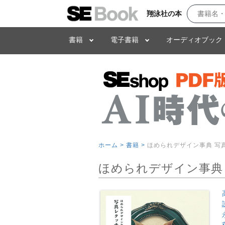
翔泳社の本
書籍
電子書籍
オーディオブック
ホーム >
書籍 >
ほめられデザイン事典 写真レ
ほめられデザイン事典 写