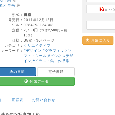
荻田 純
著
尾沢 早飛
著
ヨドバ
形式：
書籍
発売日：
2011年12月15日
ISBN：
9784798124308
定価：
2,750
円
（本体2,500円＋税
10%）
仕様：
B5変・
304
ページ
お気に入り
カテゴリ：
クリエイティブ
キーワード：
#デザイン
,
#グラフィックソ
フト・ツール
,
#ビジネスデザ
イン
,
#イラスト集・作品集
紙の書籍
電子書籍
付属データ
ド
正誤表
お問い合わせ
定番＆旬な写真加工術