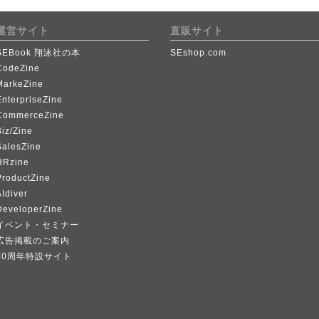
運営サイト
直販サイト
SEBook 翔泳社の本
SEshop.com
CodeZine
MarkeZine
EnterpriseZine
CommerceZine
iz/Zine
SalesZine
HRzine
ProductZine
Idiver
DeveloperZine
イベント・セミナー
広告掲載のご案内
40周年特設サイト