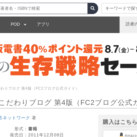
キーワードで探
読者
POD
アプリ
だわりブログ 第4版（FC2ブログ公式ガイド）
るこだわりブログ 第4版（FC2ブログ公
邑ネットワーク
著
購入はこち
形式：
書籍
発売日：
2011年12月08日
Amazo