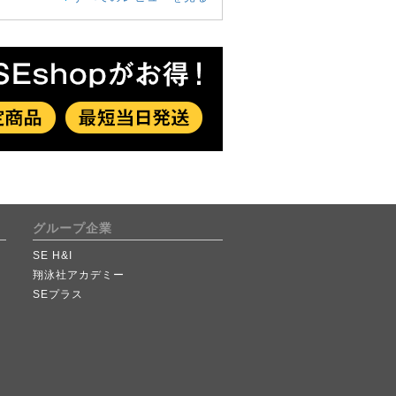
グループ企業
SE H&I
翔泳社アカデミー
SEプラス