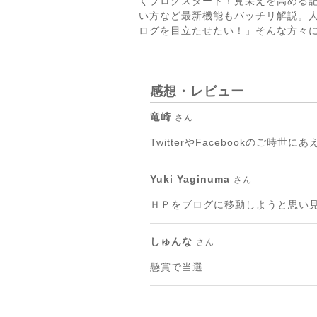
くブログスタート！見栄えを高める記事
い方など最新機能もバッチリ解説。
ログを目立たせたい！」そんな方々に
感想・レビュー
竜崎
さん
TwitterやFacebookのご
Yuki Yaginuma
さん
ＨＰをブログに移動しようと思い
しゅんな
さん
懸賞で当選