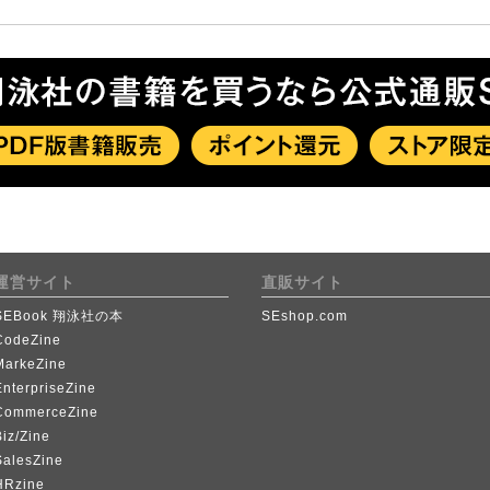
運営サイト
直販サイト
SEBook 翔泳社の本
SEshop.com
CodeZine
MarkeZine
EnterpriseZine
CommerceZine
iz/Zine
SalesZine
HRzine