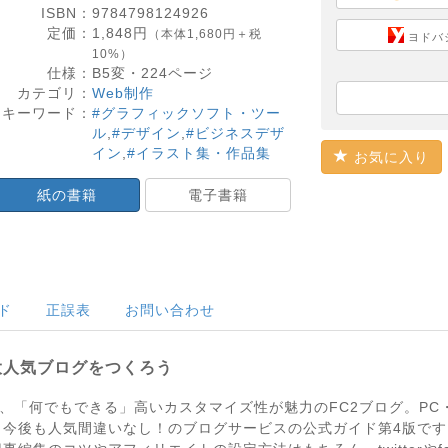
ISBN：
9784798124926
定価：
1,848
円
（本体1,680円＋税
ヨドバ
10%）
仕様：
B5変・
224
ページ
カテゴリ：
Web制作
キーワード：
#グラフィックソフト・ツー
ル
,
#デザイン
,
#ビジネスデザ
イン
,
#イラスト集・作品集
お気に入り
紙の書籍
電子書籍
ド
正誤表
お問い合わせ
大人気ブログをつくろう
トと、「何でもできる」高いカスタマイズ性が魅力のFC2ブログ。P
、今後も人気間違いなし！のブログサービスの公式ガイド第4版で