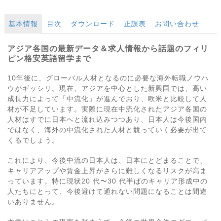
基本情報
目次
ダウンロード
正誤表
お問い合わせ
アジア各国の最新データ＆求人情報から話題のフィリ
ピン格安英語留学まで
10年後に、グローバル人材となるのに必要な海外転職ノウハ
ウがギッシリ。現在、アジアを中心とした新興国では、高い
成長力によって「中流化」が進んでおり、欧米と比較して人
材が不足しています。実際に現在中流化されたアジア各国の
人材はすでに日本へと流れ込みつつあり、日本人は今後国内
ではなく、海外の中流化された人材と競っていく必要が出て
くるでしょう。
これにより、今後中流の日本人は、日本にとどまることで、
キャリアアップや賃金上昇がさらに難しくなるリスクが高ま
っています。特に現状20 代〜30 代半ばのキャリア形成中の
人たちにとって、今後避けて通れない問題になることは間違
いありません。