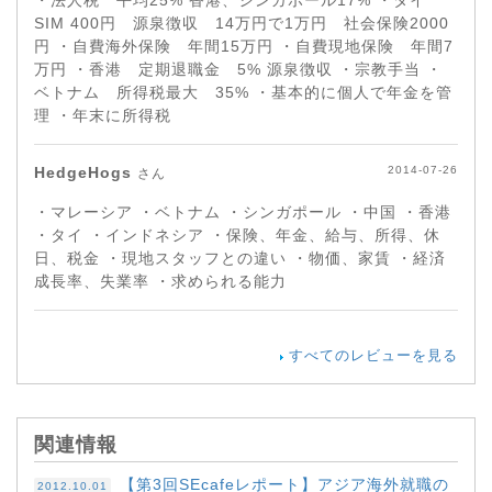
SIM 400円 源泉徴収 14万円で1万円 社会保険2000
円 ・自費海外保険 年間15万円 ・自費現地保険 年間7
万円 ・香港 定期退職金 5% 源泉徴収 ・宗教手当 ・
ベトナム 所得税最大 35% ・基本的に個人で年金を管
理 ・年末に所得税
HedgeHogs
2014-07-26
さん
・マレーシア ・ベトナム ・シンガポール ・中国 ・香港
・タイ ・インドネシア ・保険、年金、給与、所得、休
日、税金 ・現地スタッフとの違い ・物価、家賃 ・経済
成長率、失業率 ・求められる能力
すべてのレビューを見る
関連情報
【第3回SEcafeレポート】アジア海外就職の
2012.10.01