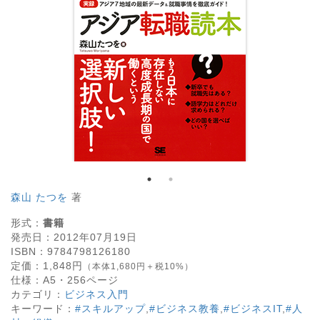
森山 たつを
著
形式：
書籍
発売日：
2012年07月19日
ISBN：
9784798126180
定価：
1,848
円
（本体1,680円＋税10%）
仕様：
A5・
256
ページ
カテゴリ：
ビジネス入門
キーワード：
#スキルアップ
,
#ビジネス教養
,
#ビジネスIT
,
#人