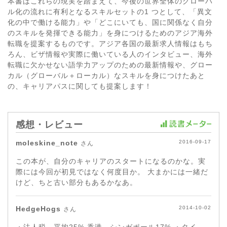
本書はこれらの現実を踏まえて、今後の世界全体のグローバ
ル化の流れに有利となるスキルセットの1 つとして、「異文
化の中で働ける能力」や「どこにいても、国に関係なく自分
のスキルを発揮できる能力」を身につけるためのアジア海外
転職を提案するものです。アジア各国の最新求人情報はもち
ろん、ビザ情報や実際に働いている人のインタビュー、海外
転職に欠かせない語学力アップのための最新情報や、グロー
カル（グローバル＋ローカル）なスキルを身につけたあと
の、キャリアパスに関しても提案します！
感想・レビュー
moleskine_note
2016-09-17
さん
この本が、自分のキャリアのスタートになるのかな。実
際には今回が初見ではなく何度目か。 大まかには一緒だ
けど、ちと古い部分もあるかなあ。
HedgeHogs
2014-10-02
さん
・法人税 平均25% 香港、シンガポール17% ・タイ