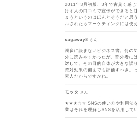
2011年3月初版、3年で古臭く
けず人の口コミで宣伝ができると
まうというのはほんとそうだと思
ルされたらマーケティングには使
sagaway8
さん
滅多に読まないビジネス書。何の
外に読みやすかったが、部外者に
対して、その目的自体が大きな誤
資対効果の側面でも評価すべき。
素人だからですかね。
モッタ
さん
★★★☆☆ SNSの使い方や利用
業はそれを理解しSNSを活用して