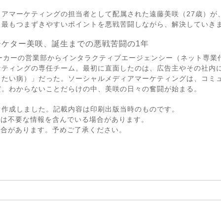
アマーケティングの担当者として配属された遠藤美咲（27歳）が
、最もつまずきやすいポイントを悪戦苦闘しながら、解決していき
ケター美咲、誕生までの悪戦苦闘の1年
ーカーの営業部からインタラクティブエージェンシー（ネット専業
ケティングの専任チーム。最初に直面したのは、広告主やその社内
りたい病）」だった。ソーシャルメディアマーケティングは、コミ
だ。わからないことだらけの中、美咲の日々の奮闘が始まる。
し作成しました。記載内容は印刷出版当時のものです。
ては不要な情報を含んでいる場合があります。
場合があります。予めご了承ください。