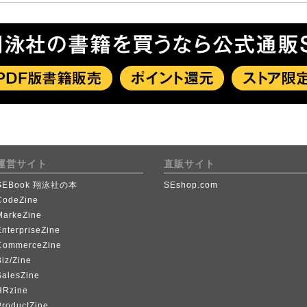
運営サイト
直販サイト
SEBook 翔泳社の本
SEshop.com
CodeZine
MarkeZine
EnterpriseZine
CommerceZine
iz/Zine
SalesZine
HRzine
ProductZine