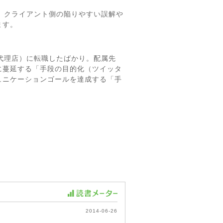
、クライアント側の陥りやすい誤解や
ます。
代理店）に転職したばかり。配属先
に蔓延する「手段の目的化（ツイッタ
ュニケーションゴールを達成する「手
2014-06-26