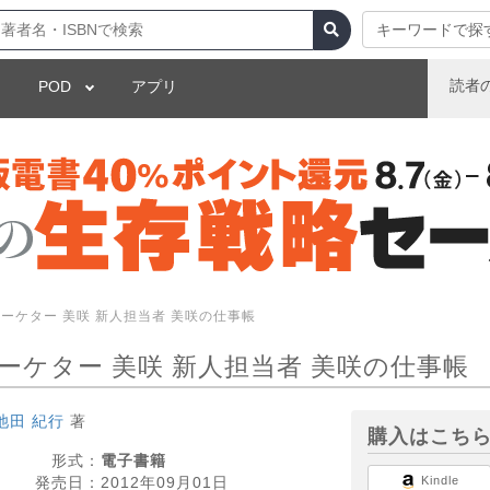
キーワードで探
読者
POD
アプリ
ーケター 美咲 新人担当者 美咲の仕事帳
ケター 美咲 新人担当者 美咲の仕事帳
池田 紀行
著
購入はこち
形式：
電子書籍
発売日：
2012年09月01日
Kindle