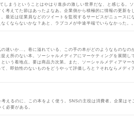
感じてしまうということはやはり進歩の激しい世界だな、と感じる。
甘く考えてた節はあったよなあ。企業側から積極的に情報の更新を
う。最近は従業員などのツイートを監視するサービスがニュースに
えなくならないかな？あと、ラブコメが中途半端でいらなかった。
気の迷いか…。巷に溢れている、この手の本がどのようなものなの
は捉え所のない本。ソーシャルメディアにマーケティングを展開し
りという着地点。要は商品力次第。また、ソーシャルメディアマー
って、即効性のないものをどうやって評価しろと？それならメディ
法を考えるのに、この本をよく使う。SNSの主役は消費者。企業はそ
いく必要がある。