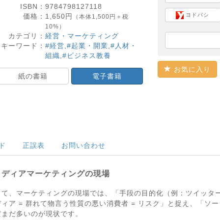
ISBN：
9784798127118
ヨドバシ
価格：
1,650
円
（本体1,500円＋税
10%）
カテゴリ：
経営・マーケティング
キーワード：
#経営
,
#起業・開業
,
#人材・
組織
,
#ビジネス教養
お気に入り
紙の書籍
電子書籍
ド
正誤表
お問い合わせ
メディアマーケティングの現場
って、マーケティングの現場では、「手段の目的化（例：ツイッタ
ア = 群れて物言う性質の悪い消費者 = リスク」と捉え、「ソー
だまだ多いのが現状です。