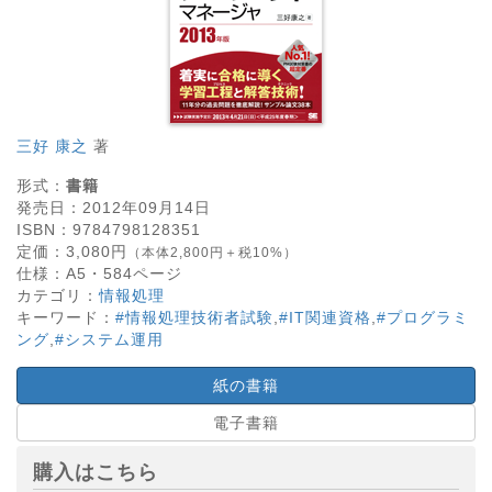
三好 康之
著
形式：
書籍
発売日：
2012年09月14日
ISBN：
9784798128351
定価：
3,080
円
（本体2,800円＋税10%）
仕様：
A5・
584
ページ
カテゴリ：
情報処理
キーワード：
#情報処理技術者試験
,
#IT関連資格
,
#プログラミ
ング
,
#システム運用
紙の書籍
電子書籍
購入はこちら