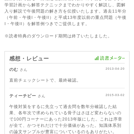
学習計画から解答テクニックまでわかりやすく解説し、図解
入り解説で午後問題の解き方を伝授いたします。過去11年分
（午前・午後I・午後II）と平成13年度以前の重点問題（午後
I・午後II）を解答例つきでご提供します。
※読者特典のダウンロード期間は終了いたしました。
感想・レビュー
のむ
2013-04-20
さん
直前チェックシートで、最終確認。
ティーチピー
2015-03-02
さん
午後対策をするに先立って過去問を数年分確認した結
果、各年次で求められている骨子はさほど変わらないの
で100円コーナーにあった2013年版にした。これは序章
が全て、かつそれだけで十分価値があった。知識体系別
の論文サンプルが豊富についているのもありがたい。