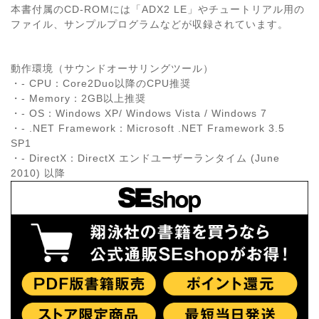
本書付属のCD-ROMには「ADX2 LE」やチュートリアル用の
ファイル、サンプルプログラムなどが収録されています。
動作環境（サウンドオーサリングツール）
・- CPU：Core2Duo以降のCPU推奨
・- Memory：2GB以上推奨
・- OS：Windows XP/ Windows Vista / Windows 7
・- .NET Framework：Microsoft .NET Framework 3.5
SP1
・- DirectX：DirectX エンドユーザーランタイム (June
2010) 以降