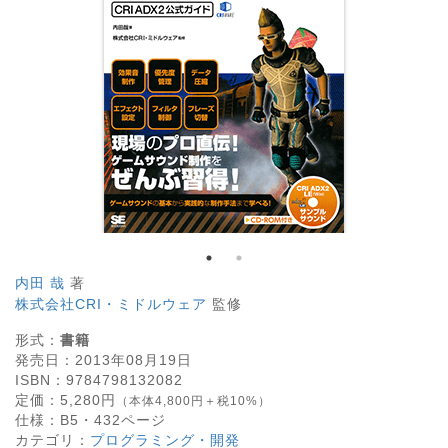
内田 哉
著
株式会社CRI・ミドルウェア
監修
形式：
書籍
発売日：
2013年08月19日
ISBN：
9784798132082
定価：
5,280
円
（本体4,800円＋税10%）
仕様：
B5・
432
ページ
カテゴリ：
プログラミング・開発