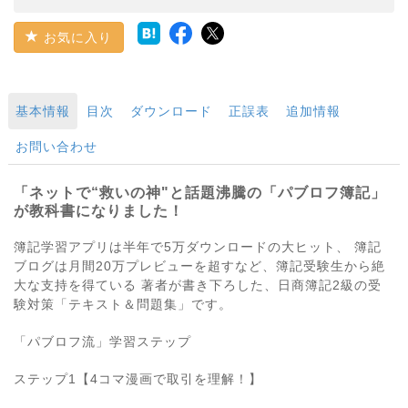
お気に入り
基本情報
目次
ダウンロード
正誤表
追加情報
お問い合わせ
「ネットで“救いの神"と話題沸騰の「パブロフ簿記」
が教科書になりました！
簿記学習アプリは半年で5万ダウンロードの大ヒット、 簿記
ブログは月間20万プレビューを超すなど、簿記受験生から絶
大な支持を得ている 著者が書き下ろした、日商簿記2級の受
験対策「テキスト＆問題集」です。
「パブロフ流」学習ステップ
ステップ1【4コマ漫画で取引を理解！】