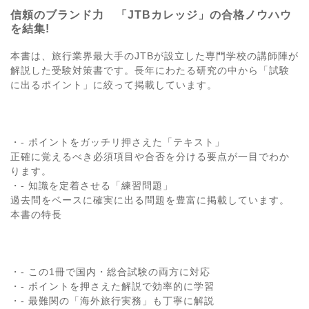
信頼のブランド力 「JTBカレッジ」の合格ノウハウ
を結集!
本書は、旅行業界最大手のJTBが設立した専門学校の講師陣が
解説した受験対策書です。長年にわたる研究の中から「試験
に出るポイント」に絞って掲載しています。
・- ポイントをガッチリ押さえた「テキスト」
正確に覚えるべき必須項目や合否を分ける要点が一目でわか
ります。
・- 知識を定着させる「練習問題」
過去問をベースに確実に出る問題を豊富に掲載しています。
本書の特長
・- この1冊で国内・総合試験の両方に対応
・- ポイントを押さえた解説で効率的に学習
・- 最難関の「海外旅行実務」も丁寧に解説