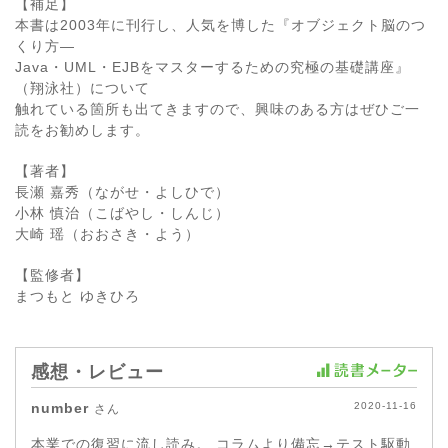
【補足】
本書は2003年に刊行し、人気を博した『オブジェクト脳のつ
くり方―
Java・UML・EJBをマスターするための究極の基礎講座』
（翔泳社）について
触れている箇所も出てきますので、興味のある方はぜひご一
読をお勧めします。
【著者】
長瀬 嘉秀（ながせ・よしひで）
小林 慎治（こばやし・しんじ）
大崎 瑶（おおさき・よう）
【監修者】
まつもと ゆきひろ
感想・レビュー
number
2020-11-16
さん
本業での復習に流し読み。 コラムより備忘→テスト駆動