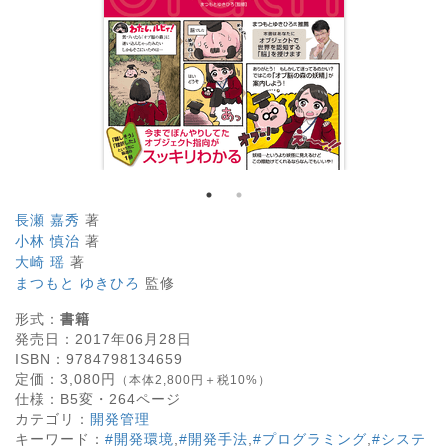
長瀬 嘉秀
著
小林 慎治
著
大崎 瑶
著
まつもと ゆきひろ
監修
形式：
書籍
発売日：
2017年06月28日
ISBN：
9784798134659
定価：
3,080
円
（本体2,800円＋税10%）
仕様：
B5変・
264
ページ
カテゴリ：
開発管理
キーワード：
#開発環境
,
#開発手法
,
#プログラミング
,
#システ