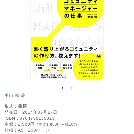
中山 領
著
形式：
書籍
発売日：
2014年06月17日
ISBN：
9784798135823
定価：
1,980
円
（本体1,800円＋税10%）
仕様：
A5・
208
ページ