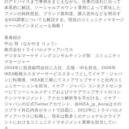
のアドバイスまで事例をまじえながら、仕事の流れに沿って
体系的に解説。ソーシャルアカウント運用によって変化した
ファンの純粋想起、ブランド親和度、購入意向などを明示す
るKGI調査についても解説する。現役のコミュニティマネージ
ャーへのインタビューも掲載！
著者紹介
中山 領（なかやま りょう）
株式会社トライバルメディアハウス
デジタルマーケティングコンサルティング部 コミュニティ
マネージャー
2004年に投資顧問会社に入社、広報・IRを担当。2006年
IKEA船橋カスタマーサービススタッフとしてイケア・ジャパ
ンに転職後、IKEA新三郷にてストアウェブサイトと社内コミ
ュニケーションを担当。イケア・ジャパン コンタクトセンタ
ーにてソーシャルメディアおよびイケアウェブサイトのコン
テンツマネジメント、アクセス解析等を手がける。イケア・
ジャパンの公式Twitterアカウント、@IKEA_jp_Annaはその
リプライ対応内容がネットで話題に。2012年にトライバルメ
ディアハウスに転職し、現在は数多くのナショナルクライア
ントにおけるコミュニティマネジメント業務を担当してい
る。