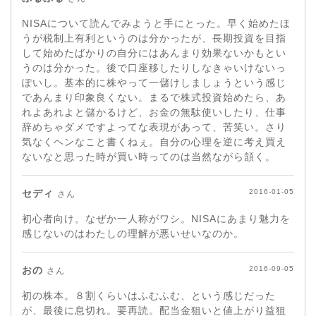
NISAについて読んでみようと手にとった。早く始めたほ
うが税制上有利というのは分かったが、長期投資を目指
して始めたばかりの自分にはあんまり効果ないかもとい
うのは分かった。後で口座移したりしなきゃいけないっ
ぽいし。基本的に株やって一儲けしましょうという感じ
であんまり印象良くない。まるで株式投資始めたら、あ
れよあれよと儲かるけど、お金の無駄使いしたり、仕事
辞めちゃダメですよってな表現があって、苦笑い。さり
気なくヘンなこと書くねぇ。自分の心理を逆に考え買え
ないなと思った時が買い時ってのは当然ながら頷く。
セディ
2016-01-05
さん
初心者向け。なぜか一人称がワシ。NISAにあまり魅力を
感じないのはわたしの理解が悪いせいなのか。
おの
2016-09-05
さん
初の株本。８割くらいはふむふむ、という感じだった
が、最後に息切れ。要再読。配当金狙いと値上がり益狙