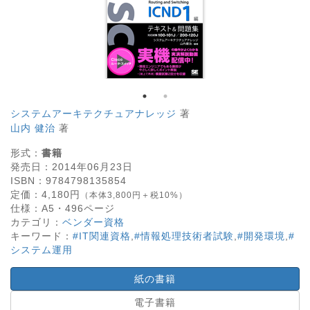
システムアーキテクチュアナレッジ
著
山内 健治
著
形式：
書籍
発売日：
2014年06月23日
ISBN：
9784798135854
定価：
4,180
円
（本体3,800円＋税10%）
仕様：
A5・
496
ページ
カテゴリ：
ベンダー資格
キーワード：
#IT関連資格
,
#情報処理技術者試験
,
#開発環境
,
#
システム運用
紙の書籍
電子書籍