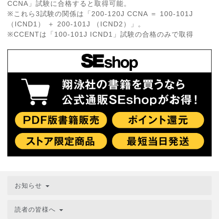
CCNA」試験に合格すると取得可能。
※これら3試験の関係は「200-120J CCNA ＝ 100-101J
（ICND1） ＋ 200-101J （ICND2）」。
※CCENTは「100-101J ICND1」試験の合格のみで取得
お知らせ
読者の皆様へ