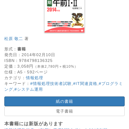
松原 敬二
著
形式：
書籍
発売日：
2014年02月10日
ISBN：
9784798136325
定価：
3,058
円
（本体2,780円＋税10%）
仕様：
A5・
592
ページ
カテゴリ：
情報処理
キーワード：
#情報処理技術者試験
,
#IT関連資格
,
#プログラミ
ング
,
#システム運用
紙の書籍
電子書籍
本書籍には新版があります