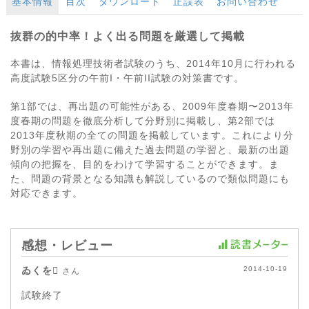
基本情報
目次
ダウンロード
正誤表
お問い合わせ
抜群の的中率！よく出る問題を厳選して掲載
本書は、情報処理技術者試験のうち、2014年10月に行われる
高度試験5区分の午前I・午前II試験の対策書です。
第1部では、再出題の可能性がある、2009年度春期〜2013年
度春期の問題を徹底分析して分野別に掲載し、第2部では
2013年度秋期の全ての問題を掲載しています。これにより分
野別の学習や再出題に備えた過去問題の学習と、最新の出題
傾向の把握を、目的をわけて学習することができます。ま
た、問題の背景となる知識も解説しているので類似問題にも
対応できます。
感想・レビュー
ゐくを
2014-10-19
さん
試験終了