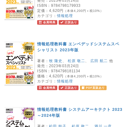
発売：
2023年03月24日
ISBN：
9784798179933
定価：
4,620円
（本体4,200円＋税10%）
カテゴリ：
情報処理
会員特典
正誤あり
情報処理教科書 エンベデッドシステムスペ
シャリスト 2023年版
著者：
牧 隆史
、
松原 敬二
、
広田 航二
他
発売：
2023年03月24日
ISBN：
9784798181134
価格：
4,620円
（本体4,200円＋税10%）
カテゴリ：
情報処理
会員特典
正誤あり
PDF直販あり
情報処理教科書 システムアーキテクト 2023
～2024年版
著者：
松田 幹子
、
松原 敬二
、
満川 一彦