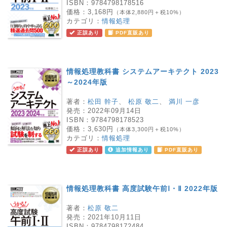
ISBN：
9784798178516
価格：
3,168円
（本体2,880円＋税10%）
カテゴリ：
情報処理
正誤あり
PDF直販あり
情報処理教科書 システムアーキテクト 2023
～2024年版
著者：
松田 幹子
、
松原 敬二
、
満川 一彦
発売：
2022年09月14日
ISBN：
9784798178523
価格：
3,630円
（本体3,300円＋税10%）
カテゴリ：
情報処理
正誤あり
追加情報あり
PDF直販あり
情報処理教科書 高度試験午前Ⅰ・Ⅱ 2022年版
著者：
松原 敬二
発売：
2021年10月11日
ISBN：
9784798172484