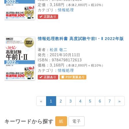
定価：
3,168円
（本体2,880円＋税10%）
カテゴリ：
情報処理
正誤あり
情報処理教科書 高度試験午前Ⅰ・Ⅱ 2022年版
著者：
松原 敬二
発売：
2021年10月11日
ISBN：
9784798172613
価格：
3,168円
（本体2,880円＋税10%）
カテゴリ：
情報処理
正誤あり
PDF直販あり
«
1
2
3
4
5
6
7
»
キーワードから探す
紙
電子