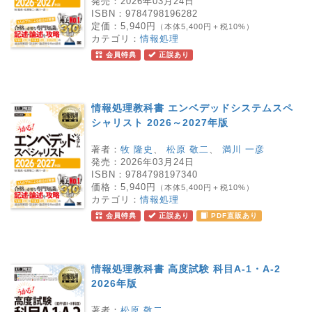
発売：
2026年03月24日
ISBN：
9784798196282
定価：
5,940円
（本体5,400円＋税10%）
カテゴリ：
情報処理
会員特典
正誤あり
情報処理教科書 エンベデッドシステムスペ
シャリスト 2026～2027年版
著者：
牧 隆史
、
松原 敬二
、
満川 一彦
発売：
2026年03月24日
ISBN：
9784798197340
価格：
5,940円
（本体5,400円＋税10%）
カテゴリ：
情報処理
会員特典
正誤あり
PDF直販あり
情報処理教科書 高度試験 科目A-1・A-2
2026年版
著者：
松原 敬二