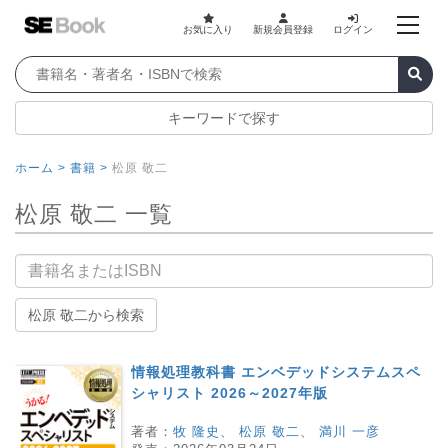
お気に入り
新規会員登録
ログイン
キーワードで探す
ホーム >
書籍 >
松原 敬二
松原 敬二 一覧
書籍名
松原 敬二から検索
情報処理教科書 エンベデッドシステムスペ
シャリスト 2026～2027年版
著者：
牧 隆史
、
松原 敬二
、
満川 一彦