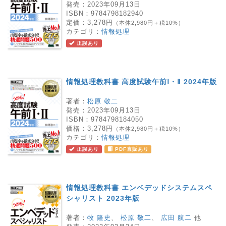
発売：
2023年09月13日
ISBN：
9784798182940
定価：
3,278円
（本体2,980円＋税10%）
カテゴリ：
情報処理
正誤あり
情報処理教科書 高度試験午前Ⅰ・Ⅱ 2024年版
著者：
松原 敬二
発売：
2023年09月13日
ISBN：
9784798184050
価格：
3,278円
（本体2,980円＋税10%）
カテゴリ：
情報処理
正誤あり
PDF直販あり
情報処理教科書 エンベデッドシステムスペ
シャリスト 2023年版
著者：
牧 隆史
、
松原 敬二
、
広田 航二
他