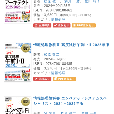
著者：
松原 敬二
、
満川 一彦
、
松田 幹子
発売：
2024年09月25日
ISBN：
9784798188461
価格：
3,630円
（本体3,300円＋税10%）
カテゴリ：
情報処理
会員特典
正誤あり
PDF直販あり
情報処理教科書 高度試験午前Ⅰ・Ⅱ 2025年版
著者：
松原 敬二
発売：
2024年09月25日
ISBN：
9784798188485
価格：
3,278円
（本体2,980円＋税10%）
カテゴリ：
情報処理
正誤あり
PDF直販あり
情報処理教科書 エンベデッドシステムスペ
シャリスト 2024～2025年版
著者：
牧 隆史
、
松原 敬二
、
満川 一彦