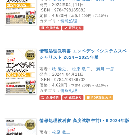
発売：
2024年04月11日
ISBN：
9784798185682
定価：
4,620円
（本体4,200円＋税10%）
カテゴリ：
情報処理
会員特典
正誤あり
情報処理教科書 エンベデッドシステムスペ
シャリスト 2024～2025年版
著者：
牧 隆史
、
松原 敬二
、
満川 一彦
発売：
2024年04月11日
ISBN：
9784798186702
価格：
4,620円
（本体4,200円＋税10%）
カテゴリ：
情報処理
会員特典
正誤あり
PDF直販あり
情報処理教科書 高度試験午前Ⅰ・Ⅱ 2024年版
著者：
松原 敬二