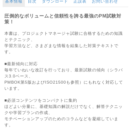
基本情報
目次
ダウンロード
正誤表
お問い合わせ
圧倒的なボリュームと信頼性を誇る最強のPM試験対
策！
本書は、プロジェクトマネージャ試験に合格するための知識
とテクニック、
学習方法など、さまざまな情報を結集した対策テキストで
す。
■最新傾向に対応
毎年ていねいな改訂を行っており、最新試験の傾向（シラバ
ス3.0ベース、
PMBOK第5版およびISO21500も参照）にもれなく対応して
います。
■必須コンテンツをコンパクトに集約
ほどよい分量に、基礎知識の解説だけでなく、解答テクニッ
クや学習プランの作成、
モチベーションアップのためのコラムなどを凝縮していま
す。