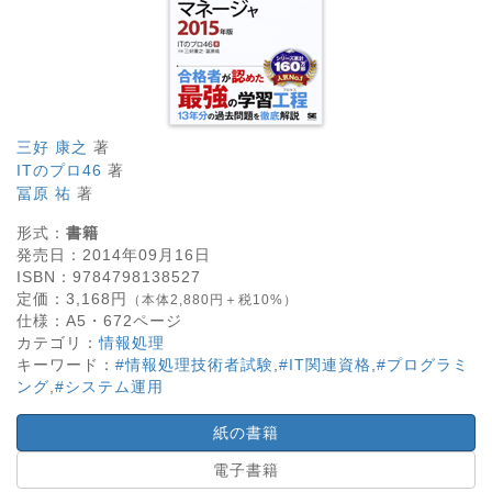
三好 康之
著
ITのプロ46
著
冨原 祐
著
形式：
書籍
発売日：
2014年09月16日
ISBN：
9784798138527
定価：
3,168
円
（本体2,880円＋税10%）
仕様：
A5・
672
ページ
カテゴリ：
情報処理
キーワード：
#情報処理技術者試験
,
#IT関連資格
,
#プログラミ
ング
,
#システム運用
紙の書籍
電子書籍