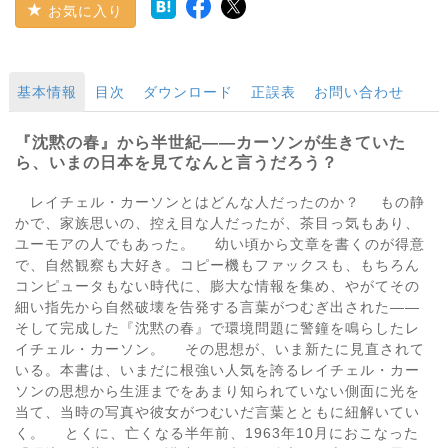
お気に入り
基本情報
目次
ダウンロード
正誤表
お問い合わせ
『沈黙の春』から半世紀――カーソンが生きていた
ら、いまの日本を見てなんと言うだろう？
レイチェル・カーソンとはどんな人だったのか？ もの静
かで、家族思いの、控え目な人だったが、茶目っ気もあり、
ユーモアの人でもあった。 幼い頃から文章を書くのが得意
で、自然観察も大好き。コピー機もファックスも、もちろん
コンピュータもない時代に、膨大な情報を集め、やがてその
細い指先から自然破壊を告発する言葉がつむぎ出された――
そして完成した『沈黙の春』で環境問題に警鐘を鳴らしたレ
イチェル・カーソン。 その思想が、いま新たに見直されて
いる。本書は、いまだに根強い人気を誇るレイチェル・カー
ソンの思想から生涯までをあまり知られていない側面に光を
当て、当時の写真や彼女がつむいだ言葉とともに紐解いてい
く。 とくに、亡くなる半年前、1963年10月におこなった