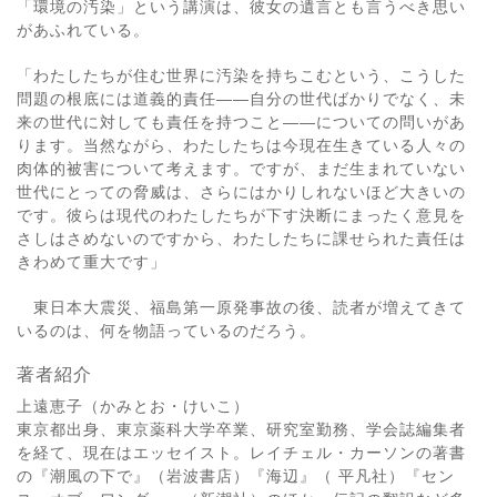
「環境の汚染」という講演は、彼女の遺言とも言うべき思い
があふれている。
「わたしたちが住む世界に汚染を持ちこむという、こうした
問題の根底には道義的責任――自分の世代ばかりでなく、未
来の世代に対しても責任を持つこと――についての問いがあ
ります。当然ながら、わたしたちは今現在生きている人々の
肉体的被害について考えます。ですが、まだ生まれていない
世代にとっての脅威は、さらにはかりしれないほど大きいの
です。彼らは現代のわたしたちが下す決断にまったく意見を
さしはさめないのですから、わたしたちに課せられた責任は
きわめて重大です」
東日本大震災、福島第一原発事故の後、読者が増えてきて
いるのは、何を物語っているのだろう。
著者紹介
上遠恵子（かみとお・けいこ）
東京都出身、東京薬科大学卒業、研究室勤務、学会誌編集者
を経て、現在はエッセイスト。レイチェル・カーソンの著書
の『潮風の下で』（岩波書店）『海辺』（ 平凡社）『セン