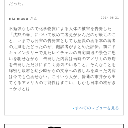
だった。
nizimasu
2014-08-21
さん
不勉強なもので化学物質による人体の被害を告発した
「沈黙の春」について改めて考えが及んだのが最近のこ
と。いまでも公害の告発書としても意義のある本の著者
の足跡をたどったのが、翻訳者がまとめた評伝。前にド
キュメンタリーで見たレイチェルの自宅周辺の景色に思
いを馳せながら、告発した内容は当時のアメリカの政府
を告発しただけにすごく勇気のいること。そんなことを
綿密な取材と幼少時からの文章への親しみを綴った内容
は今でも色あせない。こういう人が、普通の市井から出
てくるアメリカの可能性はすごい。しかも日本の核がき
っかけとは
すべてのレビューを見る