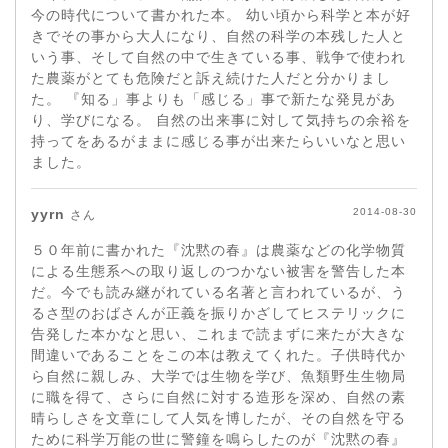
今の時代について書かれた本。 幼い頃から科学と本が好
きでその事から大人になり、自然の科学の本残した人と
いう事、そして自然の中で生きている事、戦争で使われ
た農薬がとても危険だと訴え続けた人だと分かりまし
た。 『知る」事よりも「感じる」事で新たな発見があ
り、学びになる。 自然の出来事に対して気持ちの余裕を
持ってをあるがままに感じる事が出来たらいいなと思い
ました。
yyrn
2014-08-30
さん
５０年前に書かれた『沈黙の春』は農薬などの化学物質
による生態系への取り返しのつかない被害を警告した本
だ。今でも読み継がれている名著と言われているが、う
るさ型のおばさんが正義を振りかざしてヒステリックに
告発した本かなと思い、これまで読まずに来たが大きな
間違いであることをこの本は教えてくれた。子供時代か
ら自然に親しみ、大学では生物を学び、魚類野生生物局
に職を得て、さらに自然に対する造形を深め、自然の素
晴らしさを文章にして人気を博したが、その自然を守る
ために科学万能の世に警鐘を鳴らしたのが『沈黙の春』