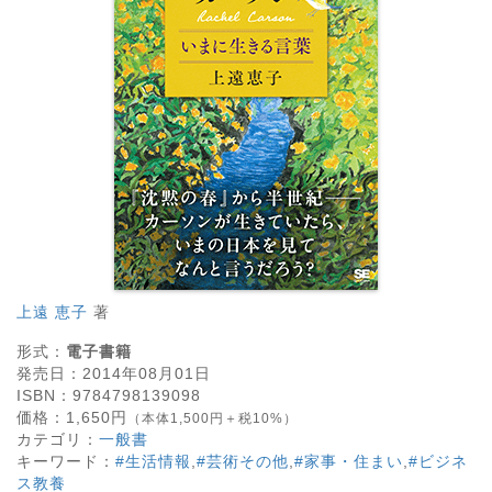
上遠 恵子
著
形式：
電子書籍
発売日：
2014年08月01日
ISBN：
9784798139098
価格：
1,650
円
（本体1,500円＋税10%）
カテゴリ：
一般書
キーワード：
#生活情報
,
#芸術その他
,
#家事・住まい
,
#ビジネ
ス教養