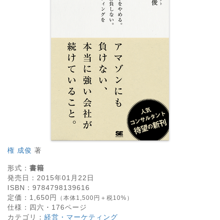
権 成俊
著
形式：
書籍
発売日：
2015年01月22日
ISBN：
9784798139616
定価：
1,650
円
（本体1,500円＋税10%）
仕様：
四六・
176
ページ
カテゴリ：
経営・マーケティング