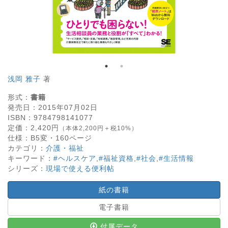
浅岡 雅子
著
形式：
書籍
発売日：
2015年07月02日
ISBN：
9784798141077
定価：
2,420
円
（本体2,200円＋税10%）
仕様：
B5変・
160
ページ
カテゴリ：
介護・福祉
キーワード：
#ヘルスケア
,
#福祉資格
,
#社会
,
#生活情報
シリーズ：
現場で使える便利帖
紙の書籍
電子書籍
付属データ