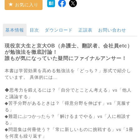
お気に入り
基本情報
目次
ダウンロード
正誤表
お問い合わせ
現役京大生と京大OB（弁護士、翻訳者、会社員etc）
が勉強法を徹底討論！
誰もが気になっていた疑問にファイナルアンサー！
本書は学習効果を高める勉強法を「どっち？」形式で紹介し
ています。 具体的には…
◆思考力を鍛えるには？「自分でとことん考える」vs「他人
と議論する」
◆苦手分野があるときは？「得意分野を伸ばす」vs「克服す
る」
◆難題にぶつかったら？「解けるまでやる」vs「人に相談す
る」
◆問題集は何冊使う？「常に新しいものに挑戦する」vs「1冊
を何度も繰り返す」