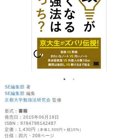
SE編集部
著
SE編集部
編集
京都大学勉強法研究会
監修
形式：
書籍
発売日：
2015年06月18日
ISBN：
9784798142487
定価：
1,430
円
（本体1,300円＋税10%）
仕様：
四六・
208
ページ