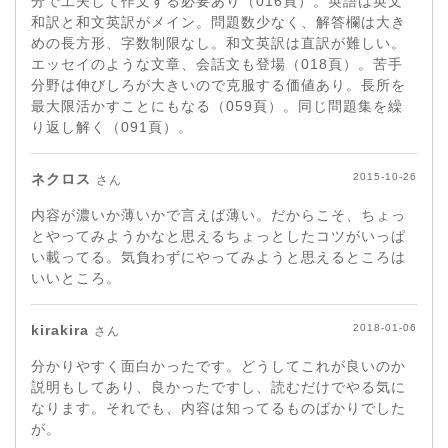
分で工夫して作文する必要あり（016頁）。英語は英文
和訳と和文英訳がメイン。問題数少なく、解答欄は大き
めの長方形、字数制限なし。和文英訳は直訳が難しい。
エッセイのような文章、会話文も登場（018頁）。苦手
分野は伸びしろが大きいので克服する価値あり。長所を
最大限活かすことにもなる（059頁）。同じ問題集を繰
り返し解く（091頁）。
ネクロス
2015-10-26
さん
内容が濃いか薄いかで言えば薄い。だからこそ、ちょっ
とやってみようかなと思えるちょっとしたコツがいっぱ
い載ってる。気負わずにやってみようと思えるところは
いいところ。
kirakira
2018-01-06
さん
分かりやすく面白かったです。どうしてこれが良いのか
説明もしてあり、良かったですし、読むだけでやる気に
なります。それでも、内容は知ってるものばかりでした
が。