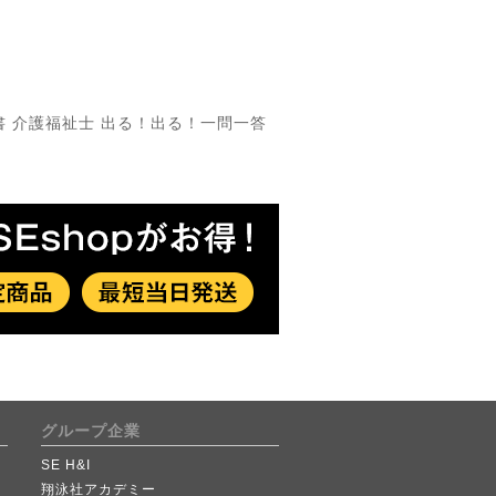
書 介護福祉士 出る！出る！一問一答
グループ企業
SE H&I
翔泳社アカデミー