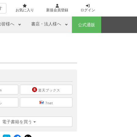
す
お気に入り
新規会員登録
ログイン
の皆様へ
書店・法人様へ
公式通販
ら
n
楽天ブックス
シ
7net
電子書籍を買う