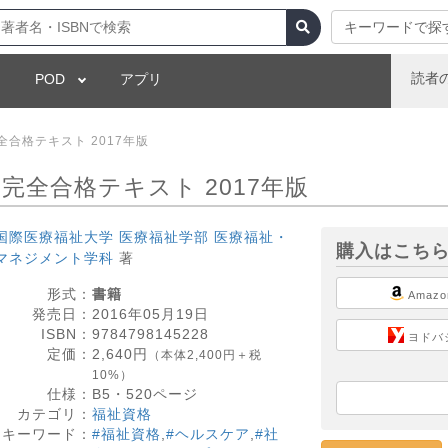
キーワードで探
読者
POD
アプリ
全合格テキスト 2017年版
完全合格テキスト 2017年版
国際医療福祉大学 医療福祉学部 医療福祉・
購入はこち
マネジメント学科
著
形式：
書籍
Amazo
発売日：
2016年05月19日
ISBN：
9784798145228
ヨドバ
定価：
2,640
円
（本体2,400円＋税
10%）
仕様：
B5・
520
ページ
カテゴリ：
福祉資格
キーワード：
#福祉資格
,
#ヘルスケア
,
#社