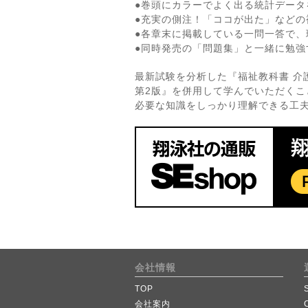
●巻頭にカラーでよく出る統計デー
●充実の側注！「ココが出た」など
●各章末に掲載している一問一答で、
●同時発売の「問題集」と一緒に勉強
最新試験を分析した『福祉教科書 介
第2版』を併用して学んでいただくこ
必要な知識をしっかり理解できる工
会社情報
TOP
会社案内