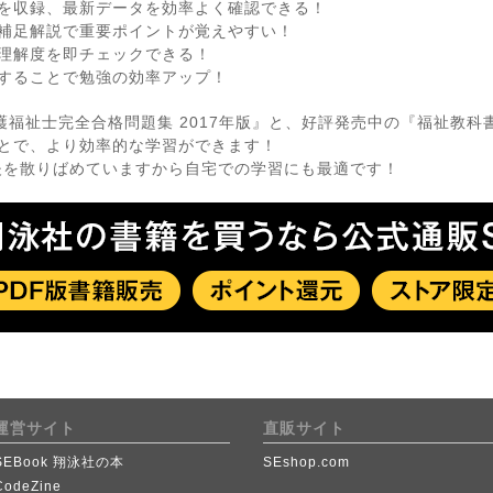
タを収録、最新データを効率よく確認できる！
の補足解説で重要ポイントが覚えやすい！
理解度を即チェックできる！
することで勉強の効率アップ！
護福祉士完全合格問題集 2017年版』と、好評発売中の『福祉教科
とで、より効率的な学習ができます！
夫を散りばめていますから自宅での学習にも最適です！
運営サイト
直販サイト
SEBook 翔泳社の本
SEshop.com
CodeZine