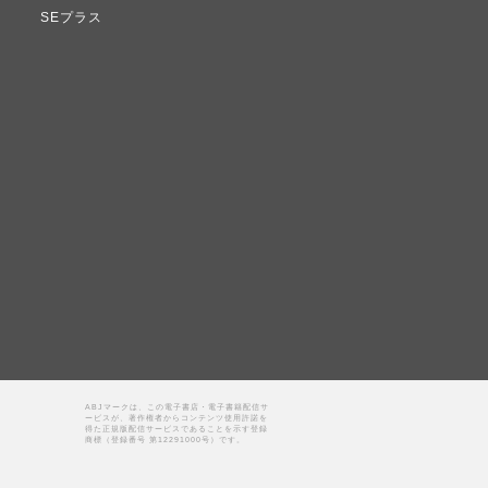
SEプラス
ABJマークは、この電子書店・電子書籍配信サ
ービスが、著作権者からコンテンツ使用許諾を
得た正規版配信サービスであることを示す登録
商標（登録番号 第12291000号）です。