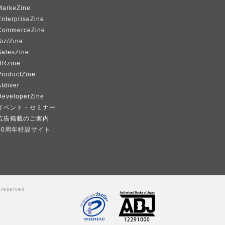
MarkeZine
EnterpriseZine
CommerceZine
iz/Zine
SalesZine
HRzine
ProductZine
Idiver
DeveloperZine
イベント・セミナー
広告掲載のご案内
40周年特設サイト
 reserved.