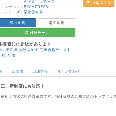
会
,
#スキルアップ
お気に入り
レーベル：
EXAMPRESS
シリーズ：
福祉教科書
紙の書籍
電子書籍
付属データ
本書籍には新版があります
福祉教科書 介護福祉士 完全合格テキスト
2020年版
ド
正誤表
追加情報
お問い合わせ
改正、新制度にも対応！
介護福祉士国家試験の対策書です。福祉資格の合格実績がトップクラ