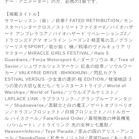
ナー・アニメーター）の方、必携の1冊です。
【掲載タイトル】
サマーレッスン（仮）／鉄拳7 FATED RETRIBUTION／モン
スターハンタークロス／ストリートファイターV／バイオハザ
ード アンブレラコア／バイオハザード リベレーションズ2／
ドラゴンズドグマ オンライン シーズン2 精霊竜の王／グラン
ツーリスモSPORT／龍が如く 極／戦場のヴァルキュリア リ
マスター／MIRACLE GIRLS FESTIVAL／Halo 5:
Guardians／Forza Motorsport 6／ダークソウル Ⅲ／Tree of
Savior／シュヴァルツェスマーケン 紅血の紋章／ソウルワー
カー／VALKYRIE DRIVE ‐BHIKKHUNI‐／閃乱カグラ
ESTIVAL VERSUS ‐少女達の選択‐桜 EDITION／牧場物語 3
つの里の大切な友だち／モンスターストライク／World of
Warships／World of Tanks／ソウルズアルケミスト／
LAPLACE LINK ‐ラプラスリンク‐／グランブルーファンタジ
ー／Shadowverse／黒騎士と白の魔王／ゲートオブリベリオ
ン／ドラゴンプロジェクト／白猫プロジェクト／バトルガー
ル ハイスクール／Fate/Grand Order／最弱無敗の神装機竜
（バハムート）／トライリンク 光の女神と七魔獣／
Heaven×Inferno／Toys´Parade／歪みの国のアリス～アンコ
ール／SpookyDoor／虹色カノジョ2d／星彼Days／あっきの