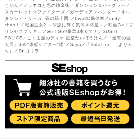
じかん／ノラネコと恋の錬金術／ダンジョン＆バーグラー／
スカーレット☆ファイターズ／ガーディアンハンター／オル
タンシア・サーガ ‐蒼の騎士団‐／Live2D保健室／unity‐
chan！／戦国乙女2 ～深淵に輝く気高き将星～／映画Go！プ
リンセスプリキュアGo！Go!!豪華3本立て!!!／SUSHI
POLICE／こぐま座のティオ 星空だいぼうけん／「進撃の巨
人展」360°体感シアター“哮”／Saya／「SideTrip」（よりみ
ち）／Dr.ゴリラ