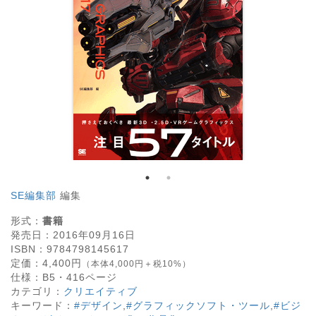
SE編集部
編集
形式：
書籍
発売日：
2016年09月16日
ISBN：
9784798145617
定価：
4,400
円
（本体4,000円＋税10%）
仕様：
B5・
416
ページ
カテゴリ：
クリエイティブ
キーワード：
#デザイン
,
#グラフィックソフト・ツール
,
#ビジ