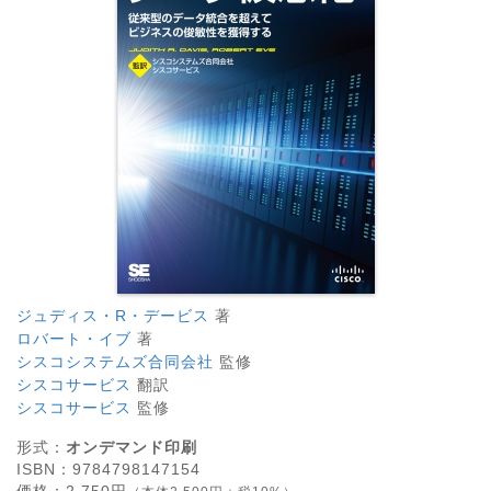
ジュディス・R・デービス
著
ロバート・イブ
著
シスコシステムズ合同会社
監修
シスコサービス
翻訳
シスコサービス
監修
形式：
オンデマンド印刷
ISBN：
9784798147154
価格：
2,750
円