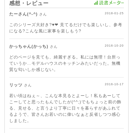
感想・レビュー
たーさん(^-^)
2018-01-25
さん
このシリーズ大好き?♥❤ 見てるだけでも楽しいし、参考
になる?こんな風に家事を楽しもう?
かっちゃん(かっち)
2016-10-20
さん
どのページを見ても、綺麗すぎる。私には無理！台所っ
ていうか…モデルハウスのキッチンみたいだった。無機
質な匂いしか感じない。
リッツ
2016-10-17
さん
若い頃はねぇ～、こんな本見るとよーし！私もあーして
こーしてと思ったもんでしたが(^^;)でもちょっと前の飾
る、見せる、と言うより丁寧に日々を暮らすがあふれて
るようで、皆さんお若いのに偉いなぁと反省しつつ感心
しました。