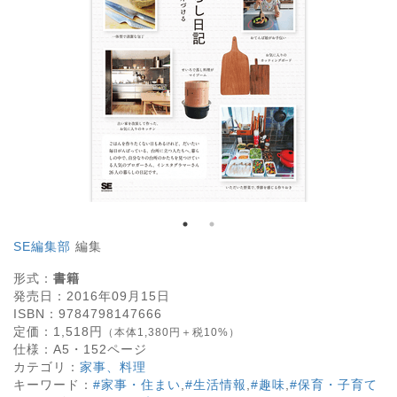
SE編集部
編集
形式：
書籍
発売日：
2016年09月15日
ISBN：
9784798147666
定価：
1,518
円
（本体1,380円＋税10%）
仕様：
A5・
152
ページ
カテゴリ：
家事、料理
キーワード：
#家事・住まい
,
#生活情報
,
#趣味
,
#保育・子育て