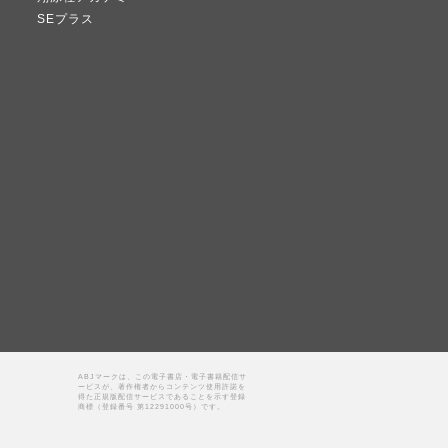
SEプラス
ABJマークは、この電子書店・電子書籍配信サ
ービスが、著作権者からコンテンツ使用許諾を
得た正規版配信サービスであることを示す登録
商標（登録番号 第12291000号）です。