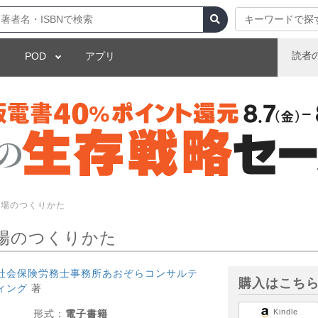
キーワードで探
読者
POD
アプリ
職場のつくりかた
場のつくりかた
社会保険労務士事務所あおぞらコンサルテ
購入はこち
ィング
著
Kindle
形式：
電子書籍