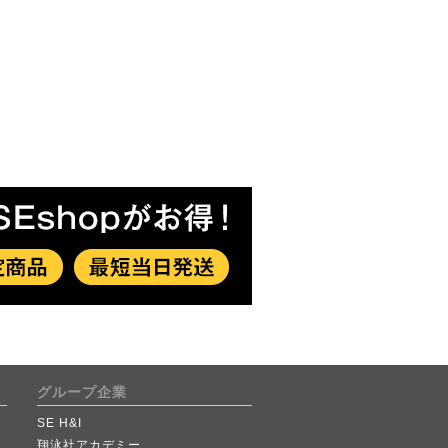
グループ企業
SE H&I
翔泳社アカデミー