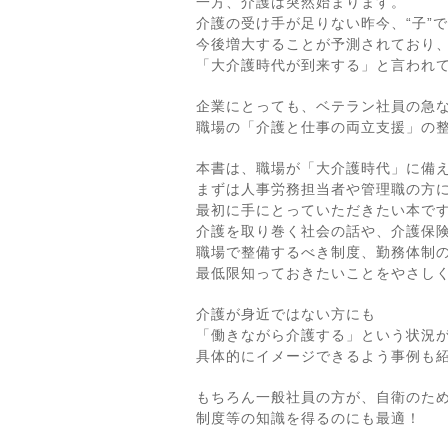
一方、介護は突然始まります。
介護の受け手が足りない昨今、“子”
今後増大することが予測されており
「大介護時代が到来する」と言われ
企業にとっても、ベテラン社員の急
職場の「介護と仕事の両立支援」の
本書は、職場が「大介護時代」に備
まずは人事労務担当者や管理職の方
最初に手にとっていただきたい本で
介護を取り巻く社会の話や、介護保
職場で整備するべき制度、勤務体制
最低限知っておきたいことをやさし
介護が身近ではない方にも
「働きながら介護する」という状況
具体的にイメージできるよう事例も
もちろん一般社員の方が、自衛のた
制度等の知識を得るのにも最適！