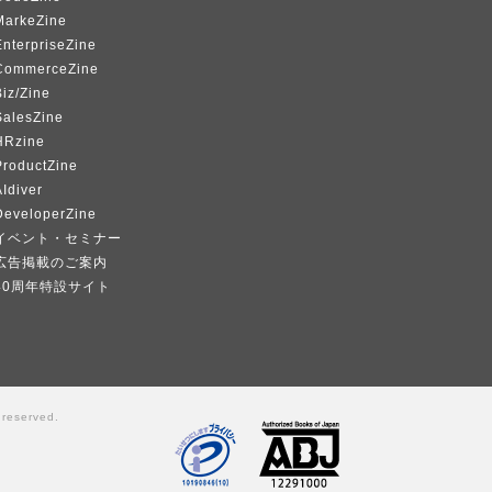
MarkeZine
EnterpriseZine
CommerceZine
iz/Zine
SalesZine
HRzine
ProductZine
Idiver
DeveloperZine
イベント・セミナー
広告掲載のご案内
40周年特設サイト
 reserved.