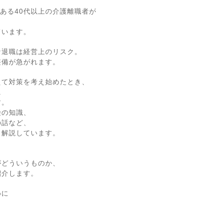
である40代以上の介護離職者が
、
ています。
な退職は経営上のリスク。
整備が急がれます。
えて対策を考え始めたとき、
に
す。
険の知識、
の話など、
く解説しています。
がどういうものか、
紹介します。
めに