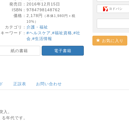
発売日：
2016年12月15日
ヨドバシ
ISBN：
9784798148762
価格：
2,178
円
（本体1,980円＋税
10%）
カテゴリ：
介護・福祉
キーワード：
#ヘルスケア
,
#福祉資格
,
#社
会
,
#生活情報
お気に入り
紙の書籍
電子書籍
ド
正誤表
お問い合わせ
に突入。
くる年代です。