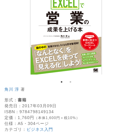
角川 淳
著
形式：
書籍
発売日：
2017年03月09日
ISBN：
9784798149134
定価：
1,760
円
（本体1,600円＋税10%）
仕様：
A5・
304
ページ
カテゴリ：
ビジネス入門