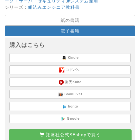
ーク・サーバ・セキュリティ
,
#システム運用
シリーズ：
組込みエンジニア教科書
紙の書籍
電子書籍
購入はこちら
Kindle
ヨドバシ
楽天Kobo
BookLive!
honto
Google
翔泳社公式SEshopで買う