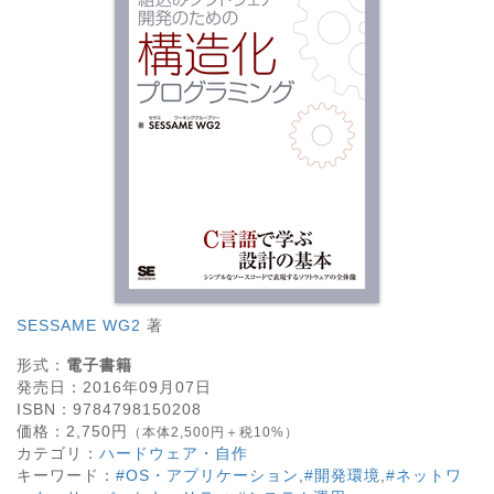
SESSAME WG2
著
形式：
電子書籍
発売日：
2016年09月07日
ISBN：
9784798150208
価格：
2,750
円
（本体2,500円＋税10%）
カテゴリ：
ハードウェア・自作
キーワード：
#OS・アプリケーション
,
#開発環境
,
#ネットワ