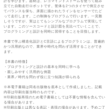
計を学びます。題材は、レゴマインドストームを使って組み
立てた自動走行ロボットです。筐体を2つのタイヤで倒立させ
てバランスを保ち、床面に描かれたラインをセンサーでたど
って走行します。この制御をプログラムで行います。一見難
しそうですが、実はとてもシンプルなプログラムで実現して
います。このソースコードと設計図を見比べていくことで、
プログラミングと設計を同時に習得することを目指します。
本書で学ぶ構造化設計とC言語によるプログラミンは、普遍的
かつ汎用的なので、業界や時代を問わず活用することができ
ます。
【本書の特徴】
・プログラミングと設計の基本を同時に学べる
・親しみやすく汎用的な例題
・業界／時代を問わず役に立つ知識が得られる
※本電子書籍は同名出版物を底本として作成しました。記載
内容は印刷出版当時のものです。
※印刷出版再現のため電子書籍としては不要な情報を含んでい
る場合があります。
※印刷出版とは異なる表記・表現の場合があります。予めご了