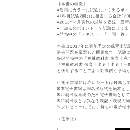
【本書の特徴】
●巻頭にカラーに試験によく出るポイ
●1科目試験2回分に相当する合計32
●2016年4月実施の試験を収録！最
●「加点のポイント」で試験によく出
●発売中の「テキスト」「一問一答」
本書は2017年に実施予定の保育士
過去問題を厳選した問題集で、試験
好評発売中の『福祉教科書 保育士完
『福祉教科書 保育士出る！出る！一問
と併用することでより効果的な学習
※電子書籍には赤いシートは付属し
※本電子書籍は同名出版物を底本と
※印刷出版再現のため電子書籍とし
※印刷出版とは異なる表記・表現の
※プレビューにてお手持ちの電子端
（翔泳社）