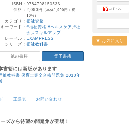
ISBN：
9784798150536
ヨドバシ
価格：
2,090
円
（本体1,900円＋税
10%）
カテゴリ：
福祉資格
キーワード：
#福祉資格
,
#ヘルスケア
,
#社
会
,
#スキルアップ
レーベル：
EXAMPRESS
お気に入り
シリーズ：
福祉教科書
紙の書籍
電子書籍
本書籍には新版があります
福祉教科書 保育士完全合格問題集 2018年
版
ド
正誤表
お問い合わせ
リーズから待望の問題集が登場！