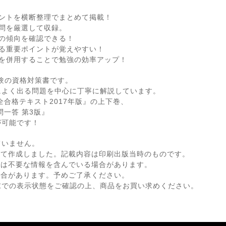
ントを横断整理でまとめて掲載！
0問を厳選して収録。
新の傾向を確認できる！
る重要ポイントが覚えやすい！
を併用することで勉強の効率アップ！
試験の資格対策書です。
によく出る問題を中心に丁寧に解説しています。
全合格テキスト2017年版』の上下巻、
一答 第3版』
が可能です！
ていません。
して作成しました。記載内容は印刷出版当時のものです。
ては不要な情報を含んでいる場合があります。
場合があります。予めご了承ください。
末での表示状態をご確認の上、商品をお買い求めください。