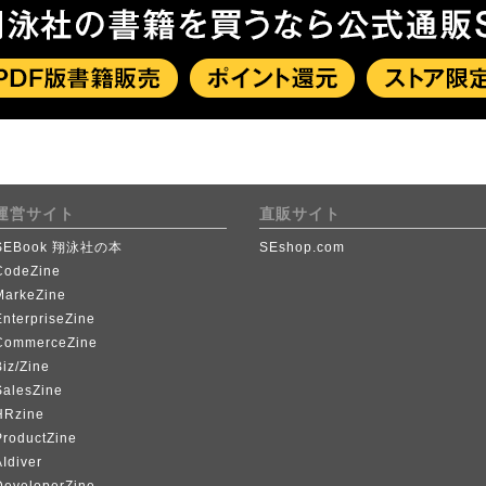
運営サイト
直販サイト
SEBook 翔泳社の本
SEshop.com
CodeZine
MarkeZine
EnterpriseZine
CommerceZine
iz/Zine
SalesZine
HRzine
ProductZine
Idiver