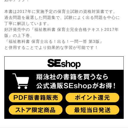
本書は2017年に実施予定の保育士試験の資格対策書です。
過去問題を厳選した問題集で、試験によく出る問題を中心に
丁寧に解説しています。
好評発売中の『福祉教科書 保育士完全合格テキスト2017年
版』の上下巻、
『福祉教科書 保育士出る！出る！一問一答 第3版』
と併用することでより効果的な学習が可能です！