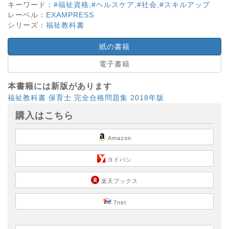
キーワード：
#福祉資格
,
#ヘルスケア
,
#社会
,
#スキルアップ
レーベル：
EXAMPRESS
シリーズ：
福祉教科書
紙の書籍
電子書籍
本書籍には新版があります
福祉教科書 保育士 完全合格問題集 2018年版
購入はこちら
Amazon
ヨドバシ
楽天ブックス
7net