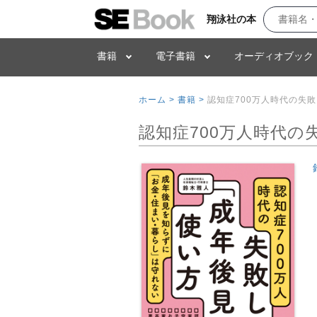
翔泳社の本
書籍
電子書籍
オーディオブック
ホーム >
書籍 >
認知症700万人時代の失
認知症700万人時代