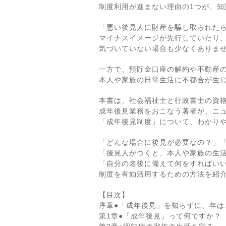
制度利用が進まない理由の1つが、
「悪い後見人に財産を騙し取られた
マイナスイメージが先行していたり
気づいていない場合も少なくありま
一方で、預貯金口座の解約や不動産
本人や家族の日常生活に不都合が生
本書は、社会福祉士と行政書士の資
成年後見業務をおこなう著者が、ニ
「成年後見制度」について、わかり
「どんな場合に後見が必要なの？」
「後見人がつくと、本人や家族の生
「自分の老後に備えて何をすればい
制度を有効活用するための方法を紹
【目次】
序章●「成年後見」を知らずに、年は
第1章●「成年後見」って何ですか？