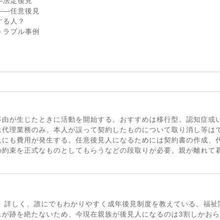
―法定後見
――任意後見
する人？
トラブル事例
事由が生じたときに活動を開始する。おすすめは移行型。認知症或
は代理業務のみ。本人が誤って契約したものについて取り消し等はで
人にも費用が発生する。任意後見人になるためには契約書の作成、
の約束を正式なものとしてもらうなどの段取りが必要。親が離れて
く。詳しく、誰にでもわかりやすく成年後見制度を教えている。福祉
スが跡を絶たないため、今現在親族が後見人になるのは3割しかお