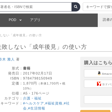
キーワードで探
読者
POD
アプリ
敗しない「成年後見」の使い方
の失敗しない「成年後見」の使い方
鈴木 雅人
著
購入はこち
形式：
書籍
発売日：
2017年02月17日
Amazo
ISBN：
9784798150949
定価：
1,870
円
（本体1,700円＋税
ヨドバ
10%）
仕様：
A5・
176
ページ
カテゴリ：
介護・福祉
キーワード：
#ヘルスケア
,
#福祉資格
,
#社
会
,
#生活情報