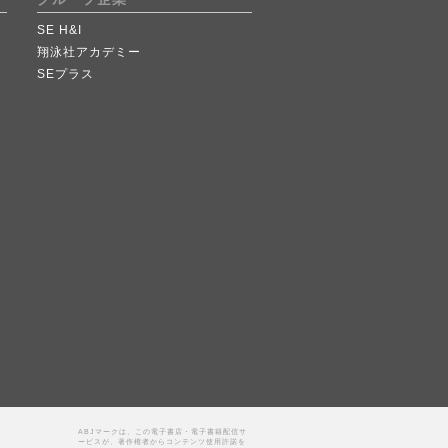
SE H&I
翔泳社アカデミー
SEプラス
ABJマークは、この電子書店・電子書籍配信サ
ービスが、著作権者からコンテンツ使用許諾を