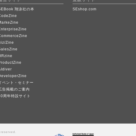
SEBook 翔泳社の本
SEshop.com
CodeZine
MarkeZine
EnterpriseZine
CommerceZine
iz/Zine
SalesZine
HRzine
ProductZine
Idiver
DeveloperZine
イベント・セミナー
広告掲載のご案内
40周年特設サイト
 reserved.