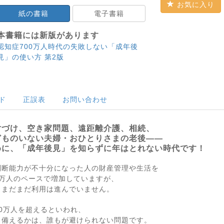
お気に入り
紙の書籍
電子書籍
本書籍には新版があります
認知症700万人時代の失敗しない「成年後
見」の使い方 第2版
ド
正誤表
お問い合わせ
片づけ、空き家問題、遠距離介護、相続、
どものいない夫婦・おひとりさまの老後――
めに、「成年後見」を知らずに年はとれない時代です！
判断能力が不十分になった人の財産管理や生活を
万人のペースで増加していますが、
、まだまだ利用は進んでいません。
00万人を超えるといわれ、
う備えるかは、誰もが避けられない問題です。