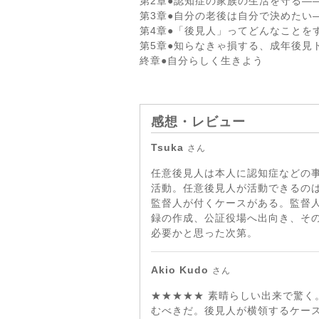
第2章●認知症の家族の生活を守る―
第3章●自分の老後は自分で決めたい
第4章●「後見人」ってどんなことを
第5章●知らなきゃ損する、成年後見
終章●自分らしく生きよう
感想・レビュー
Tsuka
さん
任意後見人は本人に認知症などの
活動。任意後見人が活動できるの
監督人が付くケースがある。監督
録の作成、公証役場へ出向き、そ
必要かと思った次第。
Akio Kudo
さん
★★★★★ 素晴らしい出来で驚
むべきだ。後見人が横領するケー