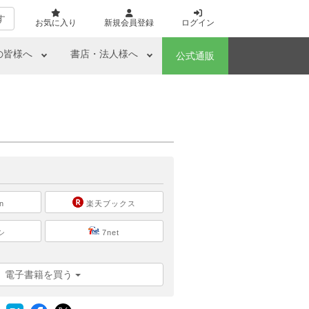
す
お気に入り
新規会員登録
ログイン
の皆様へ
書店・法人様へ
公式通販
ら
n
楽天ブックス
シ
7net
電子書籍を買う