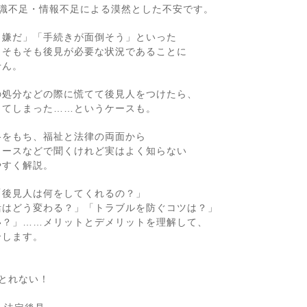
知識不足・情報不足による漠然とした不安です。
ら嫌だ」「手続きが面倒そう」といった
、そもそも後見が必要な状況であることに
せん。
の処分などの際に慌てて後見人をつけたら、
じてしまった……というケースも。
格をもち、福祉と法律の両面から
ュースなどで聞くけれど実はよく知らない
やすく解説。
「後見人は何をしてくれるの？」
活はどう変わる？」「トラブルを防ぐコツは？」
い？」……メリットとデメリットを理解して、
介します。
とれない！