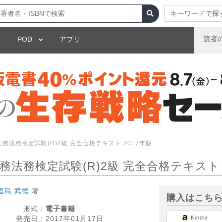
キーワードで探
読者
POD
アプリ
務法務検定試験(R)2級 完全合格テキスト 2017年版
法務検定試験(R)2級 完全合格テキスト 
塩島 武徳
著
購入はこち
形式：
電子書籍
発売日：
2017年01月17日
Kindle