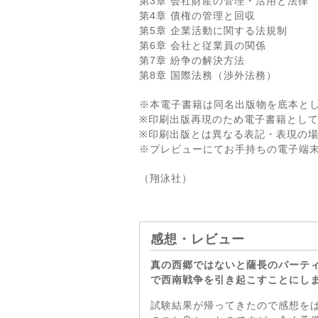
第3章 会社財産の管理・活用と法律
第4章 債権の管理と回収
第5章 企業活動に関する法規制
第6章 会社と従業員の関係
第7章 紛争の解決方法
第8章 国際法務（渉外法務）
※本電子書籍は同名出版物を底本と
※印刷出版再現のため電子書籍とし
※印刷出版とは異なる表記・表現の
※プレビューにてお手持ちの電子端
（翔泳社）
感想・レビュー
真の西郷ではないと薩長のパーテ
で西南戦争を引き起こすことにし
試験結果が帰ってきたので感想を