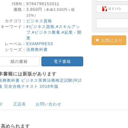
ISBN：
9784798152011
ヨドバシ
価格：
3,850
円
（本体3,500円＋税
10%）
カテゴリ：
ビジネス資格
キーワード：
#ビジネス資格
,
#スキルアッ
プ
,
#ビジネス教養
,
#起業・開
業
お気に入り
レーベル：
EXAMPRESS
シリーズ：
法務教科書
紙の書籍
電子書籍
本書籍には新版があります
法務教科書 ビジネス実務法務検定試験(R)2
級 完全合格テキスト 2018年版
ド
正誤表
お問い合わせ
！
も高められます