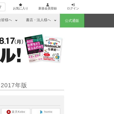
す
お気に入り
新規会員登録
ログイン
の皆様へ
書店・法人様へ
公式通販
2017年版
ら
楽天Kobo
honto