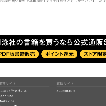
知識が無い状態で準備期間1ヶ月半は如何ともしがたいです。次は
運営サイト
直販サイト
SEBook 翔泳社の本
SEshop.com
CodeZine
MarkeZine