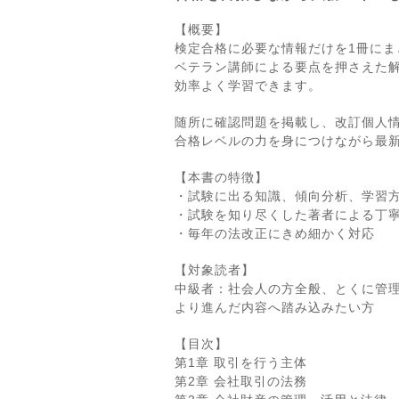
【概要】
検定合格に必要な情報だけを1冊にま
ベテラン講師による要点を押さえた
効率よく学習できます。
随所に確認問題を掲載し、改訂個人
合格レベルの力を身につけながら最
【本書の特徴】
・試験に出る知識、傾向分析、学習
・試験を知り尽くした著者による丁
・毎年の法改正にきめ細かく対応
【対象読者】
中級者：社会人の方全般、とくに管
より進んだ内容へ踏み込みたい方
【目次】
第1章 取引を行う主体
第2章 会社取引の法務