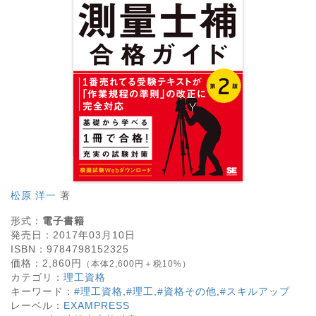
松原 洋一
著
形式：
電子書籍
発売日：
2017年03月10日
ISBN：
9784798152325
価格：
2,860
円
（本体2,600円＋税10%）
カテゴリ：
理工資格
キーワード：
#理工資格
,
#理工
,
#資格その他
,
#スキルアップ
レーベル：
EXAMPRESS