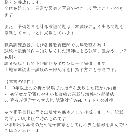
格力を養成します。
全体を通して、豊富な図表と写真でやさしく学ぶことができ
ます。
また、学習効果を計る確認問題は、本試験によく出る問題を
厳選して単元ごとに掲載しています。
職業訓練施設および各種教育機関で長年教鞭を執り、
試験の最新傾向を知り尽くした講師による執筆。読みやすい2
色刷り。
読者特典として予想問題をダウンロード提供します。
土地家屋調査士試験の一部免除を目指す方にも最適です。
【本書の特長】
1. 10年以上の分析と現場での指導を反映した確かな内容
2. 初学者が学習しやすい基礎編と実践対策編の2部構成
3. 著者が運営する大人気 試験対策Webサイトとの連携
※本電子書籍は同名出版物を底本として作成しました。記載
内容は印刷出版当時のものです。
※印刷出版再現のため電子書籍としては不要な情報を含んでい
る場合があります。