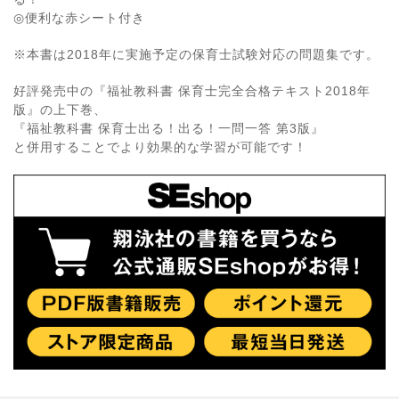
◎便利な赤シート付き
※本書は2018年に実施予定の保育士試験対応の問題集です。
好評発売中の『福祉教科書 保育士完全合格テキスト2018年
版』の上下巻、
『福祉教科書 保育士出る！出る！一問一答 第3版』
と併用することでより効果的な学習が可能です！