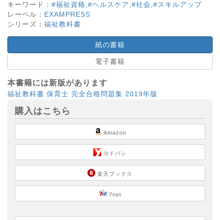
キーワード：
#福祉資格
,
#ヘルスケア
,
#社会
,
#スキルアップ
レーベル：
EXAMPRESS
シリーズ：
福祉教科書
紙の書籍
電子書籍
本書籍には新版があります
福祉教科書 保育士 完全合格問題集 2019年版
購入はこちら
Amazon
ヨドバシ
楽天ブックス
7net