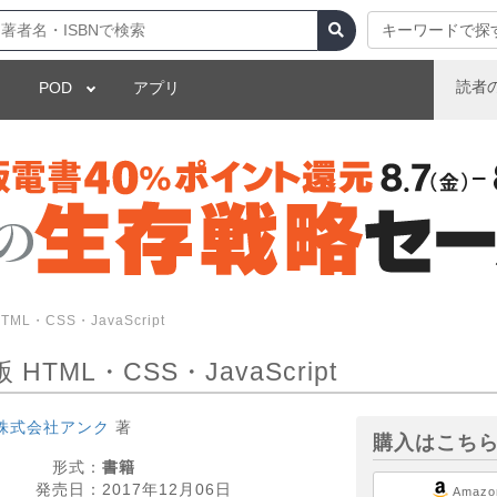
キーワードで探
読者
POD
アプリ
L・CSS・JavaScript
TML・CSS・JavaScript
株式会社アンク
著
購入はこち
形式：
書籍
発売日：
2017年12月06日
Amazo