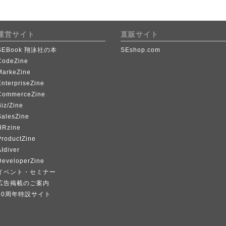
運営サイト
直販サイト
SEBook 翔泳社の本
SEshop.com
CodeZine
MarkeZine
EnterpriseZine
CommerceZine
iz/Zine
SalesZine
HRzine
ProductZine
Idiver
DeveloperZine
イベント・セミナー
広告掲載のご案内
40周年特設サイト