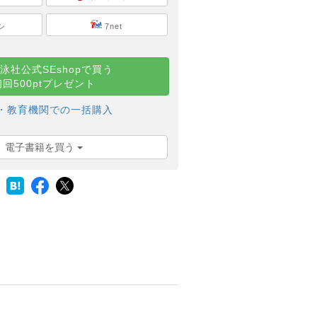
シ
7net
泳社公式SEshopで買う
初回500ptプレゼント
・教育機関での一括購入
電子書籍を買う