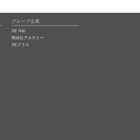
グループ企業
SE H&I
翔泳社アカデミー
SEプラス