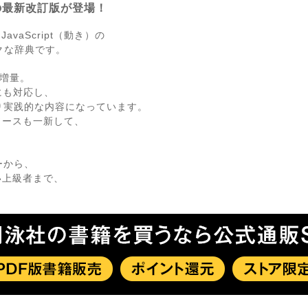
の最新改訂版が登場！
vaScript（動き）の
クな辞典です。
を増量。
dにも対応し、
り実践的な内容になっています。
ソースも一新して、
ーから、
い上級者まで、