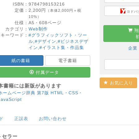
ISBN：
9784798153216
定価：
2,200
円
（本体2,000円＋税
ヨドバ
10%）
仕様：
A5・
608
ページ
カテゴリ：
Web制作
翔
キーワード：
#グラフィックソフト・ツー
ル
,
#デザイン
,
#ビジネスデザ
イン
,
#イラスト集・作品集
企業
紙の書籍
電子書籍
付属データ
お気に入り
本書籍には新版があります
ホームページ辞典 第7版 HTML・CSS・
JavaScript
ド
正誤表
お問い合わせ
トセラー