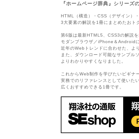
『ホームページ辞典』シリーズ
HTML（構造）・CSS（デザイン）・Ja
3大要素の解説を1冊にまとめたおト
第6版は最新HTML5、CSS3の解説
モダンブラウザ／iPhone＆Androi
近年のWebトレンドに合わせた、よ
また、ダウンロード可能なサンプル
よりわかりやすくなりました。
これからWeb制作を学びたいビギナ
実務でのリファレンスとして使いた
広くおすすめできる1冊です。