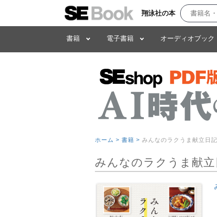
翔泳社の本
書籍
電子書籍
オーディオブック
ホーム >
書籍 >
みんなのラクうま献立日記
みんなのラクうま献立