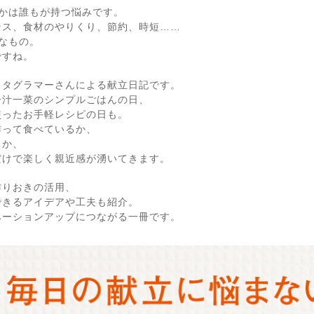
かは誰もが持つ悩みです。
ンス、食材のやりくり、節約、時短……
なもの。
ですね。
スタグラマーさんによる献立日記です。
一汁一菜のシンプルごはんの日、
使ったお手軽レシピの日も。
作って食べているか、
るか、
だけで楽しく親近感が湧いてきます。
作りおきの活用、
できるアイデアや工夫も紹介。
ベーションアップにつながる一冊です。