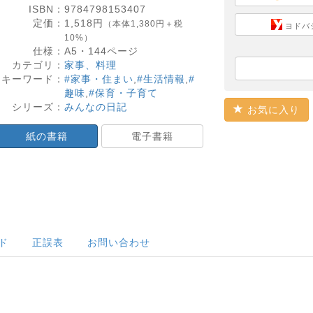
ISBN：
9784798153407
定価：
1,518
円
（本体1,380円＋税
ヨドバ
10%）
仕様：
A5・
144
ページ
カテゴリ：
家事、料理
キーワード：
#家事・住まい
,
#生活情報
,
#
趣味
,
#保育・子育て
シリーズ：
みんなの日記
お気に入り
紙の書籍
電子書籍
ド
正誤表
お問い合わせ