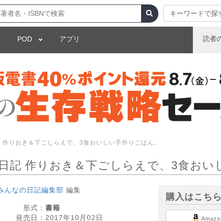
キーワードで探
読者
POD
アプリ
 作りおき＆下ごしらえで、3食おいしい手作りごはん。
日記 作りおき＆下ごしらえで、3食おい
みんなの日記編集部
編集
購入はこち
形式：
書籍
発売日：
2017年10月02日
Amazo