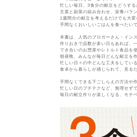
忙しい毎日、3食分の献立をどうする
主菜と副菜の組み合わせ、栄養バラ
1週間分の献立を考えるだけでも大変
手間なくおいしいごはんを食べたい
本書は、人気のブロガーさん・イン
作りおきで品数が多い日もあれば、
でき合いのお惣菜やレトルト食品を
朝昼晩、みんなが毎日どんな献立を
忙しい日々の中どんな工夫をしてい
食卓から暮らしが感じられて、見る
手間なくできる下ごしらえの方法や
忙しい日のプチテクなど、無理せず
毎日の献立作りが楽しくなる、モチ