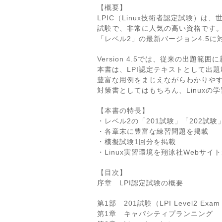
【概要】
LPIC（Linux技術者認定試験）は、
試験で、非常に人気の高い資格です
「レベル2」の最新バージョン4.5に
Version 4.5では、従来の出題
本書は、LPI認定テキストとして出
豊富な用例をまじえながらわかりやす
対策書としてはもちろん、Linuxの
【本書の特長】
・レベル2の「201試験」「202試験
・各章末に豊富な練習問題を掲載
・模擬試験1回分を掲載
・Linux実習環境を翔泳社Webサ
【目次】
序章 LPI認定試験の概要
第1部 201試験（LPI Level2 Exam
第1章 キャパシティプランニング