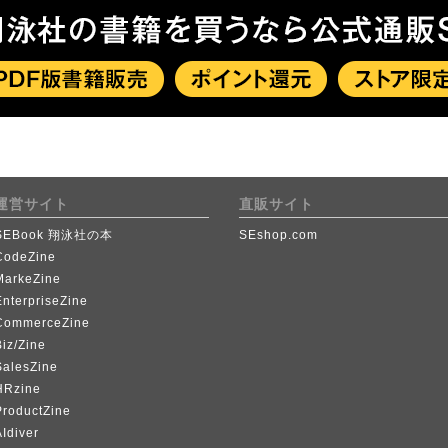
運営サイト
直販サイト
SEBook 翔泳社の本
SEshop.com
CodeZine
MarkeZine
EnterpriseZine
CommerceZine
iz/Zine
SalesZine
HRzine
ProductZine
Idiver