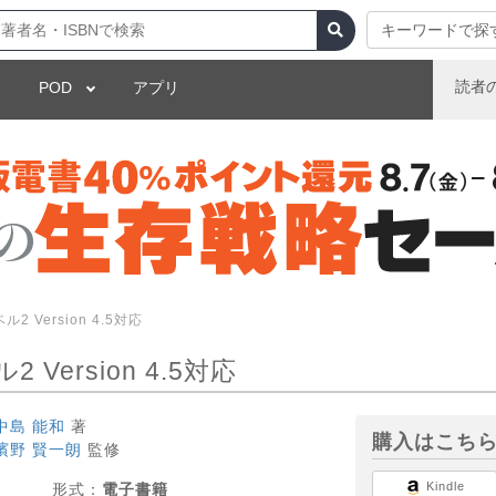
キーワードで探
読者
POD
アプリ
ル2 Version 4.5対応
2 Version 4.5対応
中島 能和
著
購入はこち
濱野 賢一朗
監修
Kindle
形式：
電子書籍