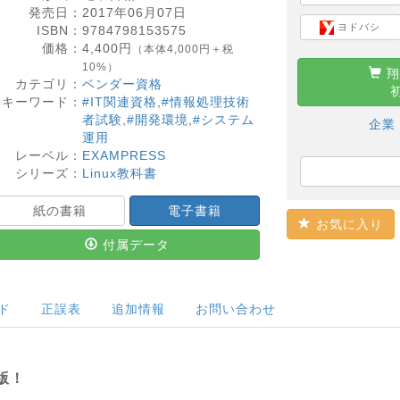
発売日：
2017年06月07日
ヨドバシ
ISBN：
9784798153575
価格：
4,400
円
（本体4,000円＋税
10%）
翔
カテゴリ：
ベンダー資格
キーワード：
#IT関連資格
,
#情報処理技術
者試験
,
#開発環境
,
#システム
企業
運用
レーベル：
EXAMPRESS
シリーズ：
Linux教科書
紙の書籍
電子書籍
お気に入り
付属データ
ド
正誤表
追加情報
お問い合わせ
新版！