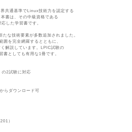
世界共通基準でLinux技術力を認定する
。本書は、その中級資格である
対応した学習書です。
範囲に新たな技術要素が多数追加されました。
題範囲を完全網羅するとともに、
く解説しています。LPIC試験の
学習書としても有用な1冊です。
」の2試験に対応
イトからダウンロード可
 201）