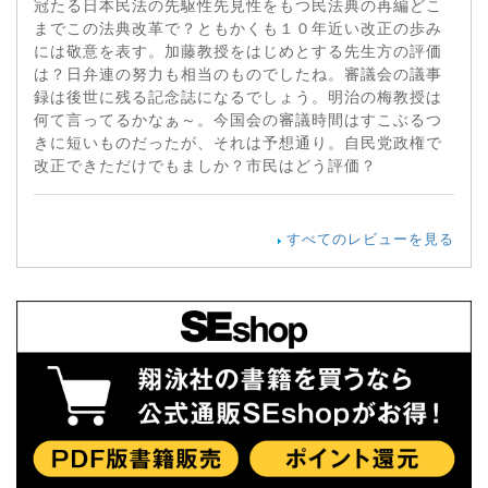
冠たる日本民法の先駆性先見性をもつ民法典の再編どこ
までこの法典改革で？ともかくも１０年近い改正の歩み
には敬意を表す。加藤教授をはじめとする先生方の評価
は？日弁連の努力も相当のものでしたね。審議会の議事
録は後世に残る記念誌になるでしょう。明治の梅教授は
何て言ってるかなぁ～。今国会の審議時間はすこぶるつ
きに短いものだったが、それは予想通り。自民党政権で
改正できただけでもましか？市民はどう評価？
すべてのレビューを見る