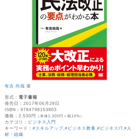
有吉 尚哉
著
形式：
電子書籍
発売日：
2017年06月28日
ISBN：
9784798153803
価格：
2,530
円
（本体2,300円＋税10%）
カテゴリ：
ビジネス入門
キーワード：
#スキルアップ
,
#ビジネス教養
,
#ビジネスIT
,
#人
材・組織