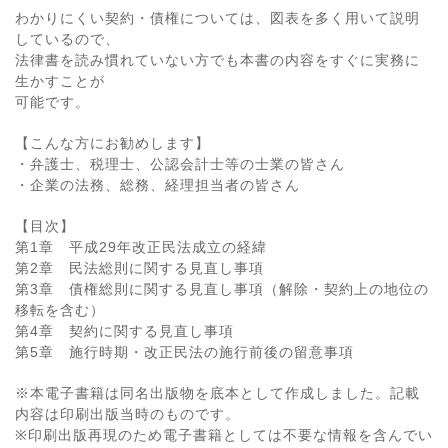
わかりにくい契約・債権については、図表を多く用いて説明
しているので、
法律書を読み慣れていない方でも本書の内容をすぐに実務に
生かすことが
可能です。
【こんな方にお勧めします】
・弁護士、税理士、公認会計士等の士業の皆さん
・企業の法務、総務、経理担当者の皆さん
【目次】
第1章 平成29年改正民法成立の経緯
第2章 民法総則に関する見直し事項
第3章 債権総則に関する見直し事項（解除・契約上の地位の
移転を含む）
第4章 契約に関する見直し事項
第5章 施行時期・改正民法の施行前後の留意事項
※本電子書籍は同名出版物を底本として作成しました。記載
内容は印刷出版当時のものです。
※印刷出版再現のため電子書籍としては不要な情報を含んでい