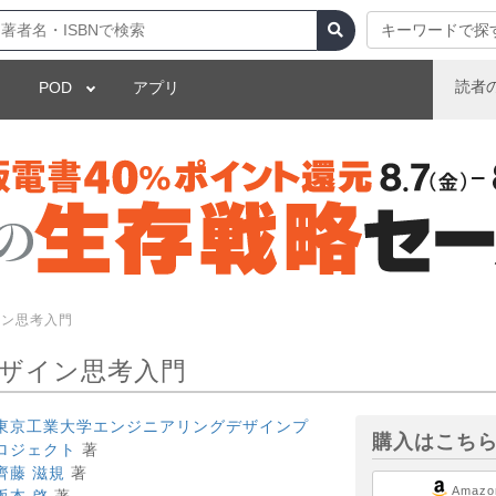
キーワードで探
読者
POD
アプリ
イン思考入門
ザイン思考入門
東京工業大学エンジニアリングデザインプ
購入はこち
ロジェクト
著
齊藤 滋規
著
Amazo