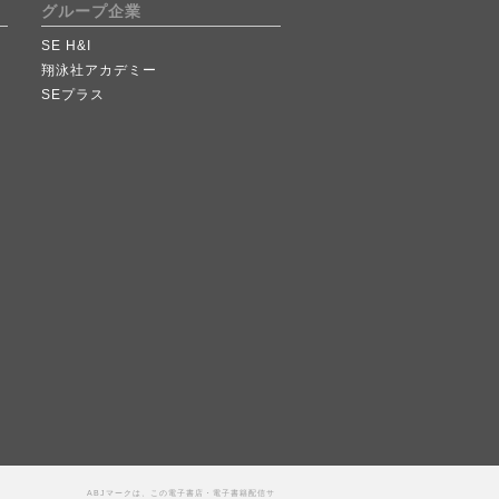
グループ企業
SE H&I
翔泳社アカデミー
SEプラス
ABJマークは、この電子書店・電子書籍配信サ