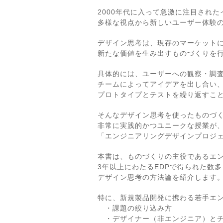
2000年代に入って急激に注目され
多様な視点から新しいユーザー体験
デザイン思考は、現存のマーケット
新たな価値を生み出すものづくりを
具体的には、ユーザーへの観察・調
チームによってアイデアを出し合い
プロトタイプとテストを繰り返すこ
そんなデザイン思考を使ったものづく
非常に実践的かつユニークな授業が
「エンジニアリングデザインプロジェ
本書は、ものづくりの主役であるエ
3年以上にわたるEDPで得られた数
デザイン思考の方法論を紹介します
特に、新規製品開発に携わる若手エ
・課題の絞り込み方
・デザイナー（非エンジニア）とチ