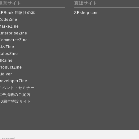
運営サイト
直販サイト
SEBook 翔泳社の本
SEshop.com
CodeZine
MarkeZine
EnterpriseZine
CommerceZine
iz/Zine
SalesZine
HRzine
ProductZine
Idiver
DeveloperZine
イベント・セミナー
広告掲載のご案内
40周年特設サイト
 reserved.