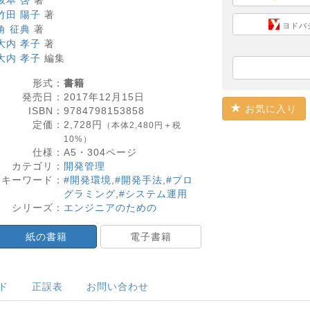
坂本 啓
著
竹田 陽子
著
ヨドバ
角 征典
著
大内 孝子
著
大内 孝子
編集
形式：
書籍
発売日：
2017年12月15日
お気に入り
ISBN：
9784798153858
定価：
2,728
円
（本体2,480円＋税
10%）
仕様：
A5・
304
ページ
カテゴリ：
開発管理
キーワード：
#開発環境
,
#開発手法
,
#プロ
グラミング
,
#システム運用
シリーズ：
エンジニアのための
紙の書籍
電子書籍
ド
正誤表
お問い合わせ