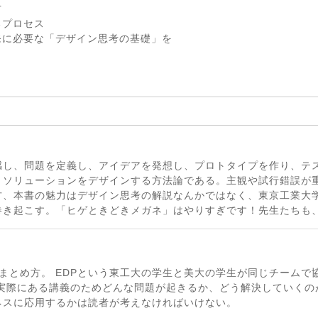
方
プロセス
発に必要な「デザイン思考の基礎」を
感し、問題を定義し、アイデアを発想し、プロトタイプを作り、テ
、ソリューションをデザインする方法論である。主観や試行錯誤が
方、本書の魅力はデザイン思考の解説なんかではなく、東京工業大
巻き起こす。「ヒゲときどきメガネ」はやりすぎです！先生たちも
まとめ方。 EDPという東工大の学生と美大の学生が同じチームで
 実際にある講義のためどんな問題が起きるか、どう解決していくの
ネスに応用するかは読者が考えなければいけない。