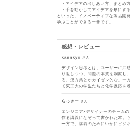
・アイデアの出しあい方、まとめ
・手を動かしてアイデアを形にする
といった、イノベーティブな製品開
学ぶことができる一冊です。
感想・レビュー
kannkyo
さん
デザイン思考とは、ユーザーに共
り返しつつ、問題の本質を洞察し
る。漢方薬とかカイゼン的な。一
て東工大の学生たちと化学反応を
らっきー
さん
エンジニア×デザイナーのチームの
作る講義になぞって書かれた本。
一方で、講義のためにいかにビジ