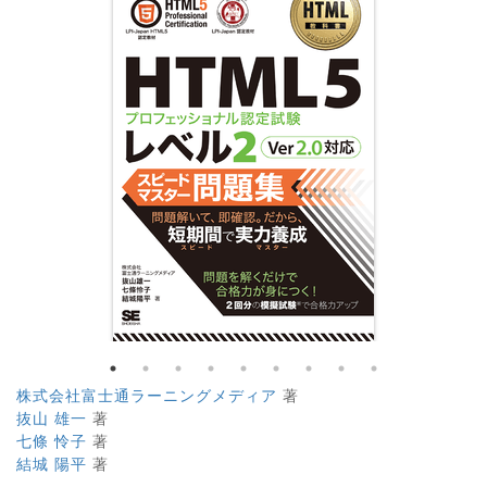
株式会社富士通ラーニングメディア
著
抜山 雄一
著
七條 怜子
著
結城 陽平
著