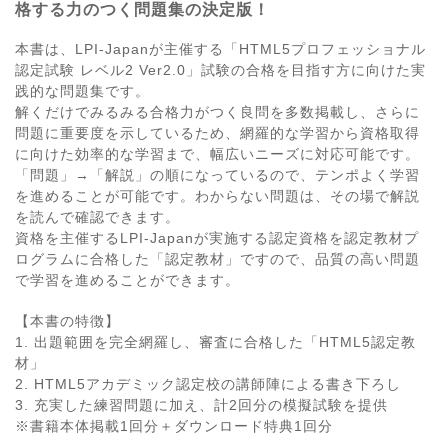
格する力のつく問題集の決定版！
本書は、LPI-Japanが主催する「HTML5プロフェッショナル
認定試験 レベル2 Ver2.0」試験の合格を目指す方に向けた実
践的な問題集です。
解くだけでみるみる合格力がつく良問を多数掲載し、さらに
問題に重要度を示しているため、網羅的な学習から資格取得
に向けた効率的な学習まで、幅広いニーズに対応可能です。
「問題」→「解説」の順になっているので、テンポよく学習
を進めることが可能です。わからない問題は、その場で解説
を読んで確認できます。
資格を主催するLPI-Japanが実施する認定資格を認定教材プ
ログラムに合格した「認定教材」ですので、品質の高い問題
で学習を進めることができます。
【本書の特徴】
1. 出題範囲を完全網羅し、審査に合格した「HTML5認定教
材」
2. HTML5アカデミック認定校の講師陣による書き下ろし
3. 充実した練習問題に加え、計2回分の模擬試験を提供
※書籍本体掲載1回分＋ダウンロード特典1回分